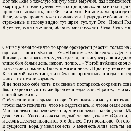
Вот так Лева в тяжелую минуту меня выручил, дал возможность
квартиру. Я поздно узнал, месяца три прошло, но все-таки при
пришлось заплатить, но сейчас я хозяин. Ко мне дама приходит»
Леве, между прочим, уже к семидесяти. Природное обаяние. «Лева
стриженые, и голову видно: тут шрам, тут, тут. Это - Новый Год
Я уверен, если он живой, обязательно позвонит. Лева. Лев Сер
Сейчас у меня тоже что-то вроде брокерской работы, только на
однажды звонит: «Как дела?» - «Плохо». - «Заболел?» - «Денег н
Я никогда не жалею о том, что сделал, не живу вчерашним днем
улице был белый день, народу полно…» У этой публики своя лог
иди домой спокойно. Ты бы в жизни не сел. Просто у тебя выд
Как плохой шахматист, я и сейчас не просчитываю ходы вперед.
кошка, их нужно кормить.
Я не позволю себе жить, как свинья, постараюсь сохранить сове
Были варианты, в том же Брянске предлагали: «Браток, чего муч
спокойная жизнь.
Собственно мне ведь мало надо. Этот пиджак я могу носить два
чтобы было покушать, чтоб не бедствовать. И чтобы были день
Мне наплевать на человечество, мне наплевать на общество. Ме
дело святое. Уж если совсем подлый человек, скажу: «Сдохни, 
и девять десятых процентов это бизнес. Это просилово. Он сто р
В сущности, Боря, у меня всё есть. У меня есть Ляпа, есть ты, 