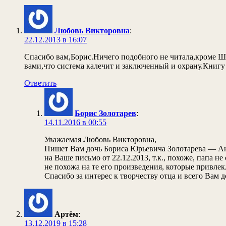
Любовь Викторовна
:
22.12.2013 в 16:07
Спасибо вам,Борис.Ничего подобного не читала,кроме Ша
вами,что система калечит и заключенный и охрану.Книг
Ответить
Борис Золотарев
:
14.11.2016 в 00:55
Уважаемая Любовь Викторовна,
Пишет Вам дочь Бориса Юрьевича Золотарева — Анна
на Ваше письмо от 22.12.2013, т.к., похоже, папа н
не похожа на те его произведения, которые привле
Спасибо за интерес к творчеству отца и всего Вам д
Артём
:
13.12.2019 в 15:28