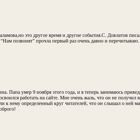
ламова,но это другое время и другие события.С. Довлатов писа
у “Нам позвонят” прочла первый раз очень давно и перечитыва
. Папа умер 9 ноября этого года, и я теперь занимаюсь приведе
е освоился работать на сайте. Мне очень жаль, что он не получил
кли к нему определенный круг читателей, что он слышал о ней м
оброго!