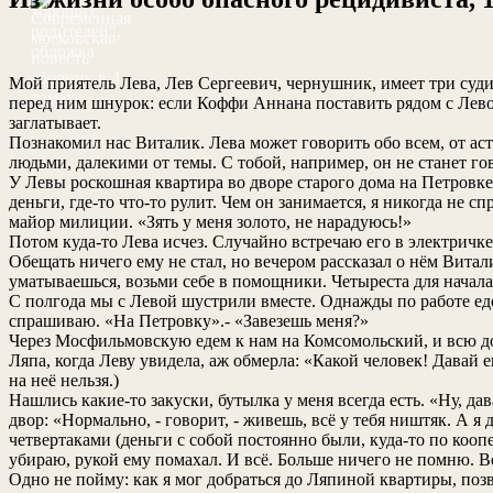
Мой приятель Лева, Лев Сергеевич, чернушник, имеет три суд
перед ним шнурок: если Коффи Аннана поставить рядом с Левой, 
заглатывает.
Познакомил нас Виталик. Лева может говорить обо всем, от ас
людьми, далекими от темы. С тобой, например, он не станет го
У Левы роскошная квартира во дворе старого дома на Петровк
деньги, где-то что-то рулит. Чем он занимается, я никогда не с
майор милиции. «Зять у меня золото, не нарадуюсь!»
Потом куда-то Лева исчез. Случайно встречаю его в электричке 
Обещать ничего ему не стал, но вечером рассказал о нём Витал
уматываешься, возьми себе в помощники. Четыреста для начала
С полгода мы с Левой шустрили вместе. Однажды по работе еде
спрашиваю. «На Петровку».- «Завезешь меня?»
Через Мосфильмовскую едем к нам на Комсомольский, и всю дор
Ляпа, когда Леву увидела, аж обмерла: «Какой человек! Давай 
на неё нельзя.)
Нашлись какие-то закуски, бутылка у меня всегда есть. «Ну, д
двор: «Нормально, - говорит, - живешь, всё у тебя ништяк. А 
четвертаками (деньги с собой постоянно были, куда-то по коо
убираю, рукой ему помахал. И всё. Больше ничего не помню. В
Одно не пойму: как я мог добраться до Ляпиной квартиры, позво