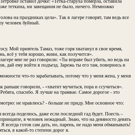
Петровке оставил дочке: «Тетка-старуха померла, оставила
тоже теткина, ни завещания не было, ничего. Немножко
олова на праздниках цела». Так в лагере говорят, там ведь все
еру человек буйный.
осу. Мой приятель Тамаз, тоже горя хватанул в свое время,
нь, всё у тебя хорошо, живи, как получится».
агере мне не раз говорили: «Ты вправе был убить, но ведь на
в, дай ему войти в подъезд. Зарежь ты его там, повернись и
можности что-то зарабатывать, потому что у меня жена, у меня
к раньше говорили, - «хватит мучиться, пора и ссучиться».
Ребята, спасибо. Я лучше на трамвае. Самое дорогое - это
смотрю: не нравлюсь? - больше не приду. Мне основное что:
 всегда поделюсь, даже если последний гад будет. Поесть –
в принципе, я человек нежадный. Знаю, что на девяносто девять
 Я всегда готов сам дать, но, парень, не надо меня обманывать!
ться, в какой-то степени дорог я.