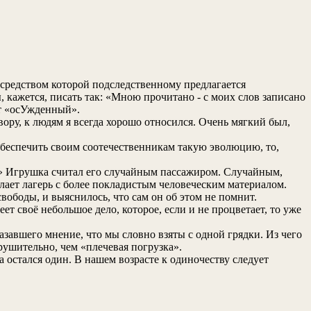
средством которой подследственному предлагается
, кажется, писать так: «Мною прочитано - с моих слов записано
ят «осУжденный».
ору, к людям я всегда хорошо относился. Очень мягкий был,
обеспечить своим соотечественникам такую эволюцию, то,
ик» Игрушка считал его случайным пассажиром. Случайным,
елает лагерь с более покладистым человеческим материалом.
вободы, и выяснилось, что сам он об этом не помнит.
 своё небольшое дело, которое, если и не процветает, то уже
завшего мнение, что мы словно взяты с одной грядки. Из чего
рушительно, чем «плечевая погрузка».
 остался один. В нашем возрасте к одиночеству следует