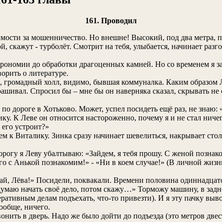
161. Проводил
имости за мошенничество. Но внешне! Высокий, под два метра, 
скажут - турболёт. Смотрит на тебя, улыбается, начинает разгов
трономии до обработки драгоценных камней. Но со временем я за
ворить о литературе.
е, громадный холл, видимо, бывшая коммуналка. Каким образом 
прашивал. Спросил бы – мне бы он наверняка сказал, скрывать не с
по дороге в Хотьково. Может, успел посидеть ещё раз, не знаю: 
ику. К Леве он относится настороженно, почему я и не стал ниче
 его устроит?»
м к Виталику. Зинка сразу начинает шевелиться, накрывает стол
огу я Леву убалтываю: «Зайдем, я тебя прошу. С женой познако
его с Анькой познакомим!» - «Ни в коем случае!» (В личной жизн
авай, Лёва!» Посидели, поквакали. Времени половина одиннадцато
я думаю начать своё дело, потом скажу…» Торможу машину, в зад
перативным делам подъехать, что-то привезти). И я эту пачку вы
ообще, ничего.
нить в дверь. Надо же было дойти до подъезда (это метров двести