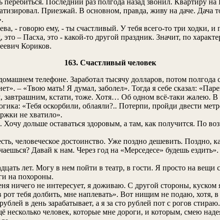
 перебиться. Последний раз полгода назад звонил. Квартиру на 
ватизировал. Приезжай. В основном, правда, живу на даче. Дача 
.
, - говорю ему, - ты счастливый. У тебя всего-то три ходки, и г
, это – Пасха, это - какой-то другой праздник. Значит, по характ
геевич Кориков.
163. Счастливый человек
 домашнем телефоне. Заработал тысячу долларов, потом полгода с
ет». – «Твою мать! Я думал, заболел». Тогда я себе сказал: «Паре
, завтрашним, кстати, тоже. Хотя… Об одном всё-таки жалею. В л
ика: «Тебя оскорбили, облаяли?.. Потерпи, пройди двести метро
ержки не хватило».
 Хочу дольше оставаться здоровым, а там, как получится. По воз
сть, человеческое достоинство. Уже поздно дешевить. Поздно, ка
аешься? Давай к нам. Через год на «Мерседесе» будешь ездить». 
дцать лет. Могу в нем пойти в театр, в гости. Я просто на вещи 
ги на похороны.
ня ничего не интересует, я доживаю. С другой стороны, куском я
в рот тебя долбить, мне наплевать». Вот нищим не подаю, хотя, 
ублей в день зарабатывает, а я за сто рублей пот с рогов стираю.
ещё несколько человек, которые мне дороги, и которым, смею надея