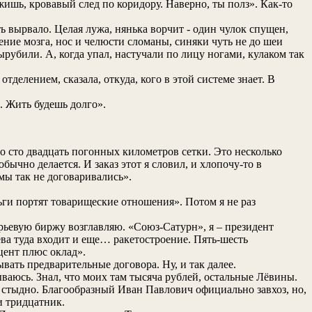
ежишь, кровавый след по коридору. Наверно, ты полз». Как-то
ть вырвало. Целая лужа, нянька ворчит - один чулок спущен,
сение мозга, нос и челюсти сломаны, синяки чуть не до шеи
ырубили. А, когда упал, настучали по лицу ногами, кулаком так
тделением, сказала, откуда, кого в этой системе знает. В
. Жить будешь долго».
но сто двадцать погонных километров сетки. Это несколько
ычно делается. И заказ этот я словил, и хлопочу-то в
 мы так не договаривались».
ньги портят товарищеские отношения». Потом я не раз
ырьевую биржу возглавляю. «Союз-Сатурн», я – президент
ева туда входит и еще… ракетостроение. Пять-шесть
цент плюс оклад».
ать предварительные договора. Ну, и так далее.
ываюсь. Знал, что моих там тысяча рублей, остальные Лёвины.
у стыдно. Благообразный Иван Павлович официально завхоз, но,
и тридцатник.