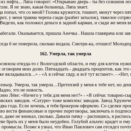
 из лифта... Ляпа говорит: «Открываю дверь - ты без сознания л
зли. Я не знаю, какая больница, Ляпа знает.
да попал, что со мной? Голова кружится, тошнит, минут через пя
рит, у меня травма черепа сзади (разбит затылок), тяжелое сотря
 Видели, как положил деньги в задний карман, и сзади же меня в
абегали. Оказывается, пришла Анечка . Нашла главврача или зав о
гда б не поверила, сколько видала. Смотри-ка, отошел! Молодец
162. Умерла, так умерла
совхоза откуда-то с Вологодской области, и ему для клеток нуж
говорим мою долю. Пятнадцать - двадцать процентов, как это об
е вкладывался…» - «А я сейчас сяду, и всё тут встанет». - «Нет,
Сеньор. Умерла, так умерла…Претензий у меня к тебе нет, но де
адно, это не новость.
воню Лёве: «Ничего у тебя для меня нет?» - «Я сейчас товарно-с
ковских заводов. «Сатурн» тоже комплекс заводов. Завод Хрунич
ва года. Если хочешь, я тебя брокером оформлю. Со сделки про
о вести финансовые и прочие переговоры, заключать и подписыв
о, даже не вникал, сколько. Давали пачку – распишись, я распис
ве брать их у меня было неудобно. Голубой альхен: крадет и ем
о промысла. Позже я узнал, что Иван Павлович сам отсидел почт