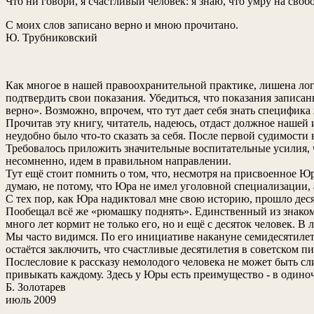
Что ни говори, я счастливый человек: я знаю, что умру на свобо
С моих слов записано верно и мною прочитано.
Ю. Трубниковский
Как многое в нашей правоохранительной практике, лишена ло
подтвердить свои показания. Убедиться, что показания записан
верно». Возможно, впрочем, что тут дает себя знать специфик
Прочитав эту книгу, читатель, надеюсь, отдаст должное нашей
неудобно было что-то сказать за себя. После первой судимости
Требовалось приложить значительные воспитательные усилия, ч
несомненно, идем в правильном направлении.
Тут ещё стоит помнить о том, что, несмотря на присвоенное 
думаю, не потому, что Юра не имел уголовной специализации, а
С тех пор, как Юра надиктовал мне свою историю, прошло десят
Пообещал всё же «рюмашку поднять». Единственный из знакомы
много лет кормит не только его, но и ещё с десяток человек. 
Мы часто видимся. По его инициативе накануне семидесятилети
остаётся заключить, что счастливые десятилетия в советском п
Послесловие к рассказу немолодого человека не может быть сл
привыкать каждому. Здесь у Юры есть преимущество - в одино
Б. Золотарев
июль 2009