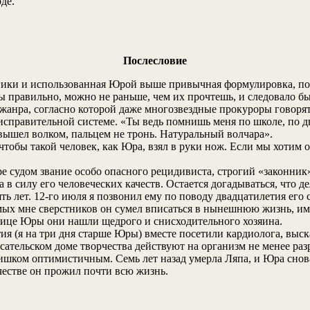
де.
Послесловие
гики и использованная Юрой выше привычная формулировка, по
ы правильно, можно не раньше, чем их прочтешь, и следовало бы
а жанра, согласно которой даже многозвездные прокуроры говор
 исправительной системе. «Ты ведь помнишь меня по школе, по дв
 вышел волком, пальцем не тронь. Натуральный волчара».
тобы такой человек, как Юра, взял в руки нож. Если мы хотим 
Юре судом звание особо опасного рецидивиста, строгий «законн
 в силу его человеческих качеств. Остается догадываться, что д
ь лет. 12-го июля я позвонил ему по поводу двадцатилетия его с
х мне сверстников он сумел вписаться в нынешнюю жизнь, имеет
В лице Юры они нашли щедрого и снисходительного хозяина.
я (я на три дня старше Юры) вместе посетили кардиолога, выска
исательском доме творчества действуют на организм не менее раз
ишком оптимистичным. Семь лет назад умерла Ляпа, и Юра снова
честве он прожил почти всю жизнь.