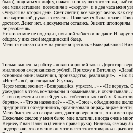
было), подняться к лифту, нажать кнопку шестого этажа, выйти
она меня затащила, позвонила в «скорую», и в два часа меня уве
Очнулся на второй день. Свет слепит, всё вокруг белое. Как сю
нос картошкой, рукава засучены. Появляется Ляпа, плачет. Гово
достают. Денег нет, а документы остались. Значит, штопорилы.
не разобьёшь.
Никто ко мне не подходит, поганой таблетки не дают. И вдруг з
общем, у них свой медицинский базар.
Меня та нянька потом на улице встретила: «Выкарабкался! Нико
Только вышел на работу - ловлю хороший заказ. Директор зверо
миллионов американских рублей. Прихожу к Виталику: «Давай о
основном один: заказчики, производство, реализация». - «Но я ж
«Нет»? - всё, до свиданья! Я ухожу.
Через месяц звонит: «Возвращайся, утрясем…» - «Не вернусь, 
убеждался в этом, компаньоны и обманывали, и обсчитывали. Л
С того времени и по сей день на собственных хлебах. Как-то з
биржи». - «Что за название?» - «Ну, «Союз», объединение щел
предприятий объединились, организовали биржу. Бирже почти д
Меня быстренько оформляют, дают доверенность, что имею прав
Несколько сделок у меня было, мне платили, иногда очень мног
Вернее, Иван Палыча (Левина правая рука). Видимо, самому Ле
подозреваю, что именно он мозг всего этого товарно-сырьевог