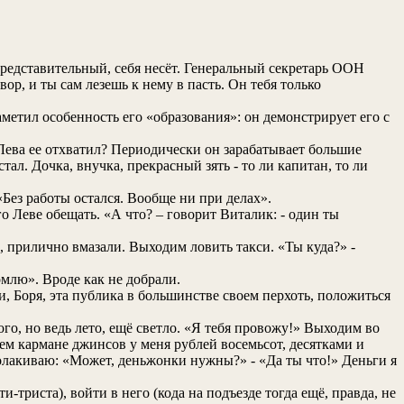
представительный, себя несёт. Генеральный секретарь ООН
ор, и ты сам лезешь к нему в пасть. Он тебя только
метил особенность его «образования»: он демонстрирует его с
Лева ее отхватил? Периодически он зарабатывает большие
тал. Дочка, внучка, прекрасный зять - то ли капитан, то ли
«Без работы остался. Вообще ни при делах».
го Леве обещать. «А что? – говорит Виталик: - один ты
, прилично вмазали. Выходим ловить такси. «Ты куда?» -
млю». Вроде как не добрали.
и, Боря, эта публика в большинстве своем перхоть, положиться
го, но ведь лето, ещё светло. «Я тебя провожу!» Выходим во
нем кармане джинсов у меня рублей восемьсот, десятками и
волакиваю: «Может, деньжонки нужны?» - «Да ты что!» Деньги я
-триста), войти в него (кода на подъезде тогда ещё, правда, не