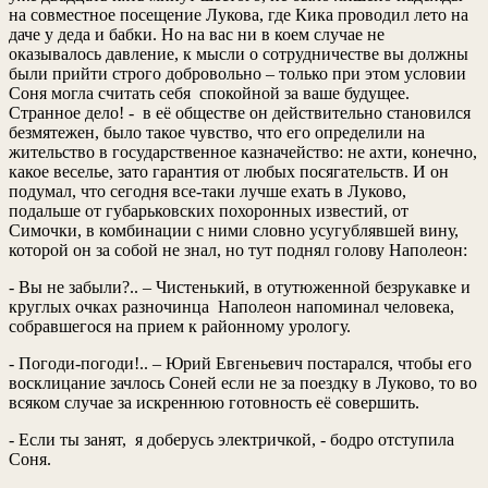
на совместное посещение Лукова, где Кика проводил лето на
даче у деда и бабки. Но на вас ни в коем случае не
оказывалось давление, к мысли о сотрудничестве вы должны
были прийти строго добровольно – только при этом условии
Соня могла считать себя спокойной за ваше будущее.
Странное дело! - в её обществе он действительно становился
безмятежен, было такое чувство, что его определили на
жительство в государственное казначейство: не ахти, конечно,
какое веселье, зато гарантия от любых посягательств. И он
подумал, что сегодня все-таки лучше ехать в Луково,
подальше от губарьковских похоронных известий, от
Симочки, в комбинации с ними словно усугублявшей вину,
которой он за собой не знал, но тут поднял голову Наполеон:
- Вы не забыли?.. – Чистенький, в отутюженной безрукавке и
круглых очках разночинца Наполеон напоминал человека,
собравшегося на прием к районному урологу.
- Погоди-погоди!.. – Юрий Евгеньевич постарался, чтобы его
восклицание зачлось Соней если не за поездку в Луково, то во
всяком случае за искреннюю готовность её совершить.
- Если ты занят, я доберусь электричкой, - бодро отступила
Соня.