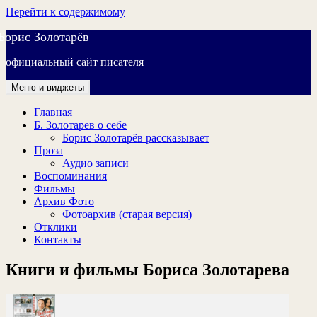
Перейти к содержимому
Борис Золотарёв
официальный сайт писателя
Меню и виджеты
Главная
Б. Золотарев о себе
Борис Золотарёв рассказывает
Проза
Аудио записи
Воспоминания
Фильмы
Архив Фото
Фотоархив (старая версия)
Отклики
Контакты
Книги и фильмы Бориса Золотарева