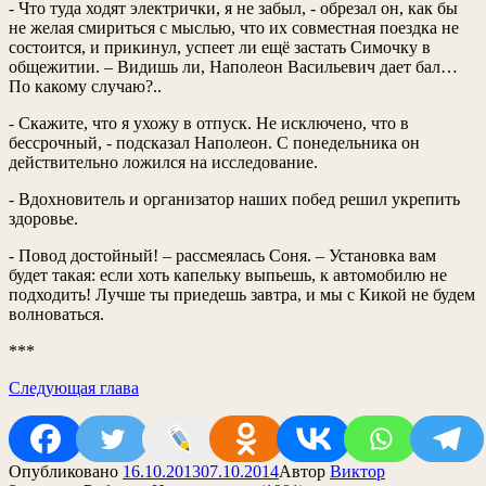
- Что туда ходят электрички, я не забыл, - обрезал он, как бы
не желая смириться с мыслью, что их совместная поездка не
состоится, и прикинул, успеет ли ещё застать Симочку в
общежитии. – Видишь ли, Наполеон Васильевич дает бал…
По какому случаю?..
- Скажите, что я ухожу в отпуск. Не исключено, что в
бессрочный, - подсказал Наполеон. С понедельника он
действительно ложился на исследование.
- Вдохновитель и организатор наших побед решил укрепить
здоровье.
- Повод достойный! – рассмеялась Соня. – Установка вам
будет такая: если хоть капельку выпьешь, к автомобилю не
подходить! Лучше ты приедешь завтра, и мы с Кикой не будем
волноваться.
***
Следующая глава
Опубликовано
16.10.2013
07.10.2014
Автор
Виктор