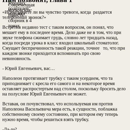
«Испытываете ли вы чувство тревоги, когда раздается
телефонный звонок?»
Встретив недавно тест с таким вопросом, он понял, что
мешает ему в последнее время. Дело даже не в том, что при
звуке телефона сжимает грудь, словно лет тридцать назад,
когда посреди урока в класс входил школьный стоматолог.
Смущает беспричинность такой реакции, точнее то, что при
каждом звонке приходится вспоминать про свою
невиновность.
- Юрий Евгеньевич, вас…
Наполеон протягивает трубку с таким усердием, что та
приподнимает с кресла его самого и на некоторое время
оставляет распростертым над столом, поскольку бросить дело
на полуслове Юрий Евгеньевич не может.
Вставая, он почувствовал, что используемая им против
Наполеона Васильевича мера есть, в сущности, поблажка
собственному своему состоянию, при котором ему теперь
нужно время, чтобы решиться взять трубку.
-Да-да?