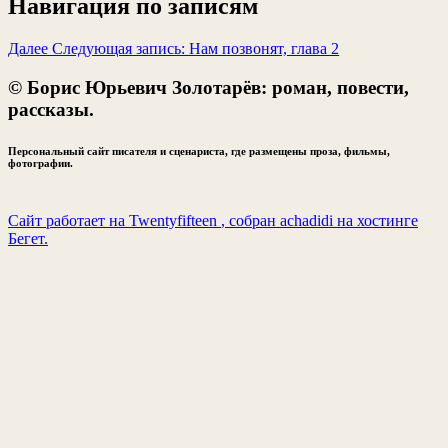
Навигация по записям
Далее
Следующая запись:
Нам позвонят, глава 2
© Борис Юрьевич Золотарёв: роман, повести,
рассказы.
Персональный сайт писателя и сценариста, где размещены проза, фильмы,
фотографии.
Сайт работает на Twentyfifteen
, собран achadidi
на хостинге
Бегет.