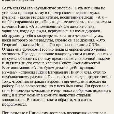
Взять хотя бы его «румынскую эпопею». Пять лет Нина не
уставала приводить ему в пример своего первого мужа,
румына, - какие это деликатные, воспитанные люди! «А я –
нет?» - спрашивал он. «На улице – может быть…» - пожимала
плечами Нина. «А в помещении?» Он даже не очень
удивился, когда однажды, вернувшись из командировки,
обнаружил у себя в квартире лысоватого человека в усах,
щеки которого были раздуты, словно он вас дразнил. «Это
Георгио! – сказала Нина. – Он приехал по линии СЭВ».
Отдать ему должное, Георгио показал европейского уровня
учтивость. Правда, не вполне владея русским языком, он так и
не сумел объяснить, почему представляется в ночной пижаме
и является ли его страна членом Совета Экономической
Взаимопомощи. «А что будем делать с действующим
мужем?» - спросил Юрий Евгеньевич Нину, и хотя, судя по
неубывающему радушию Георгио, тот не видел препятствий к
тому, чтобы позавтракать втроем, взял чемодан и поехал на
работу. Было воскресенье, но у него был ключ. Он бросил на
стол Наполеона чемодан; все еще плохо соображая, подошел к
окну, и в этот момент в комнате напротив открыли
холодильник. Выходило, таким образом, что жизнь
продолжается.
При разъезде с Ниной ему досталась прекрасная квартира в