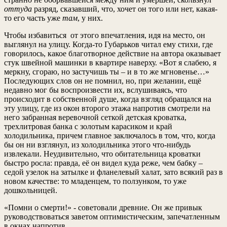
оттуда
разряд, сказавший, что, хочет он того или нет, какая-
то его часть уже
там
, у них.
Чтобы избавиться от этого впечатления, идя на место, он
выглянул на улицу. Когда-то Губарьков читал ему стихи, где
говорилось, какое благотворное действие на автора оказывает
стук швейной машинки в квартире наверху. «Вот я слабею, я
меркну, сгораю, но застучишь ты – и в то же мгновенье…»
Последующих слов он не помнил, но, при желании, ещё
недавно мог бы воспроизвести их, вслушиваясь, что
происходит в собственной душе, когда взгляд обращался на
эту улицу, где из окон второго этажа напротив смотрели на
него забранная веревочной сеткой детская кроватка,
трехлитровая банка с золотым карасиком и край
холодильника, причем главное заключалось в том, что, когда
бы он ни взглянул, из холодильника этого что-нибудь
извлекали. Неудивительно, что обитательница кроватки
быстро росла: правда, её он видел куда реже, чем бабку –
седой узелок на затылке и фланелевый халат, зато всякий раз в
новом качестве: то младенцем, то ползунком, то уже
дошкольницей.
«Помни о смерти!» - советовали древние. Он же привык
руководствоваться заветом оптимистическим, запечатленным
в окнах напротив.