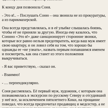
К концу дня позвонила Соня.
- Это я!.. – Послушать Соню – она звонила не из прокуратуры,
а из парикмахерской.
Она всегда представлялась, и в её улыбке слышалась боязнь,
чтобы её не приняли за другую. Иногда ему казалось, что
Сонино «Это я!» даже санкционирует сторонние звонки,
которые все равно нельзя предотвратить, когда ваш муж имеет
свою квартиру, и он ловил себя на том, что хорошо бы
однажды ее «не узнать», назвать первым попавшимся именем
и посмотреть, как она станет из этого положения
выкручиваться.
- Я вас приветствую, - сказал он.
- Взаимно!
- … перпендикулярно.
Соня рассмеялась. Её первый муж, художник, с которым она
познакомилась в экскурсии по русскому Северу и отсудивший
у неё все, за исключением пятилетнего Кики, на прощание
поведал, что всегда предпочитал продавщиц и медсестер, а не