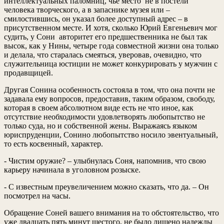
интеллектуальных паломниц, чье место не в постели
человека творческого, а в запаснике музея или –
смилостившись, он указал более доступный адрес – в
присутственном месте. И хотя, сколько Юрий Евгеньевич мог
судить, у Сони авторитет его предшественника не был так
высок, как у Нины, четыре года совместной жизни она только
и делала, что старалась смеяться, уверовав, очевидно, что
служительница юстиции не может конкурировать у мужчин с
продавщицей.
Другая Сонина особенность состояла в том, что она почти не
задавала ему вопросов, предоставив, таким образом, свободу,
которая в своем абсолютном виде есть не что иное, как
отсутствие необходимости удовлетворять любопытство не
только суда, но и собственной жены. Выражаясь языком
юриспруденции, Сонино любопытство носило эвентуальный,
то есть косвенный, характер.
- Чистим оружие? – улыбнулась Соня, напомнив, что свою
карьеру начинала в уголовном розыске.
- С известным преувеличением можно сказать, что да. – Он
посмотрел на часы.
Обращение Соней вашего внимания на то обстоятельство, что
уже двадцать пять минут шестого, не было лишено надежды