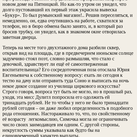
новом доме на Пятницкой. Но как-то утром он увидел, что
долго пустовавший их первый этаж украсила вывеска
«Букур». То был румынский магазин!.. Решив переселяться, и
немедленно, он, едва очутившись на работе, схватился за
телефон, но в бюро обмена было занято, и, в который раз
бросив трубку, он увидел, как в знакомом окне отворилась
заветная дверца.
Теперь на месте того двухэтажного дома разбили сквер,
открыв вид на площадь, где в предвечернем июньском солнце
задумчиво стоял поэт, словно размышляя, что стало с
девочкой, здравствует ли ещё её самоотверженная
воспитательница? Его сосредоточенная поза отослала Юрия
Евгеньевича к собственному вопросу: ехать ли сегодня к
тестю на дачу или отправить туда Соню и выписать на ночь
некое дикое создание из училища циркового искусства?
Строго говоря, вопроса тут быть не могло, но в прошлый раз,
уходя, эта мисс Дулитл попросила его одолжить ей
тринадцать рублей. Не то чтобы у него не было тринадцати
рублей сегодня – он даже любил определенность в подобного
рода отношениях. Настораживало то, что, по свойственному
её возрасту легкомыслию, Симочка могла не ограничивать
число своих заимодавцев им одним. С другой стороны,
некруглость суммы указывала как будто бы на
единовременный характер выплаты.