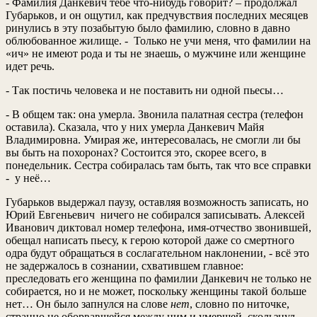
- Фамилия Данкевич тебе что-нибудь говорит? – продолжал
Губарьков, и он ощутил, как предчувствия последних месяцев
ринулись в эту позабытую было фамилию, словно в давно
облюбованное жилище. - Только не учи меня, что фамилии на
«ич» не имеют рода и ты не знаешь, о мужчине или женщине
идет речь.
- Так постичь человека и не поставить ни одной пьесы…
- В общем так: она умерла. Звонила палатная сестра (телефон
оставила). Сказала, что у них умерла Данкевич Майя
Владимировна. Умирая же, интересовалась, не смогли ли бы
вы быть на похоронах? Состоится это, скорее всего, в
понедельник. Сестра собиралась там быть, так что все справки
- у неё…
Губарьков выдержал паузу, оставляя возможность записать, но
Юрий Евгеньевич ничего не собирался записывать. Алексей
Иванович диктовал номер телефона, имя-отчество звонившей,
обещал написать пьесу, к герою которой даже со смертного
одра будут обращаться в сослагательном наклонении, - всё это
не задержалось в сознании, схватившем главное:
преследовать его женщина по фамилии Данкевич не только не
собирается, но и не может, поскольку женщины такой больше
нет… Он было запнулся на слове
нет
, словно по ниточке,
странно не оборвавшейся между ним и умершей, скользнул