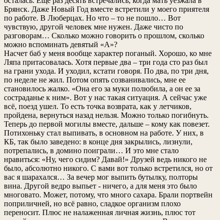
осталась. Еще раз десять встречались, когда мать уезжала в
Брянск. Даже Новый Год вместе встретили у моего приятеля
по работе. В Люберцах. Но что – то не пошло… Вот
чувствую, другой человек мне нужен. Даже чисто по
разговорам… Сколько можно говорить о прошлом, сколько
можно вспоминать девятый «А»?
Насчет баб у меня вообще характер поганый. Хорошо, ко мне
Ляпа притасовалась. Хотя первые два – три года сто раз был
на грани ухода. И уходил, кстати говоря. По два, по три дня,
по неделе не жил. Потом опять созванивались, мне ее
становилось жалко. «Она его за муки полюбила, а он ее за
состраданье к ним». Вот у нас такая ситуация. А сейчас уже
всё, поезд ушел. То есть точка возврата, как у летчиков,
пройдена, вернуться назад нельзя. Можно только погибнуть.
Теперь до первой могилы вместе, дальше – кому как повезет.
Потихоньку стал выпивать, в основном на работе. У них, в
КБ, так было заведено: в конце дня закрылись, лизнули,
потрепались, в домино поиграли… И это мне стало
нравиться: «Ну, чего сидим? Давай!» Друзей ведь никого не
было, абсолютно никого. С вами вот только встретился, но от
вас я шарахался… За вечер мог выпить бутылку, полторы
вина. Другой ведро выпьет - ничего, а для меня это было
многовато. Может, потому, что много сахара. Брали портвейн
поприличней, но всё равно, сладкое организм плохо
переносит. Плюс не налаженная личная жизнь, плюс тот