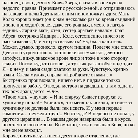
наконец, свою десятку. Коля- Зверь, с кем я в зоне кушал,
недолго, правда. Приезжает с русской женой, я отпрашиваюсь
на заводе, и целый день мы с ним понемножку гудим. Мать
Колю хорошо знает (он к нам несколько раз во время свиданий
в зоне приходил), знает даже его родных, вместе в лагерь
ездили. Старики мать, отец, сестер-братьев навалом: брат
Абрек, сестричка Индира… Коле, естественно, ничего не
рассказываю. Да и что рассказывать? Ну, была канитель.
Может, думаю, пронесло, кругом тишина. Полегче мне стало.
Девятого утром стою на остановке восемьдесят девятого
автобуса, вижу, знакомое вроде лицо и тоже в мою сторону
глядит. Потом куда-то отошел, а тут как раз автобус подходит.
Я - к нему, и меня сзади хватают за руки. Чувствую, крепко
взяли. Слева мужик, справа: «Пройдемте с нами…»
Быстренько прошмонали, ничего нет, в пиджаке только
пропуск на работу. Отводят метров на двадцать, а там одна из
тех рож дожидается: «Он».
«Твою мать! – думаю. – И на старуху бывает проруха: за
хулиганку попал!» Удивился, что меня так искали, по идее за
хулиганку не должны были так искать. И у меня первые
сомнения… неужели труп!.. Но откуда? В первого не попал, у
другого царапина… В нашем дворе наверняка были в курсе,
но я там никого не знал. Возможно, что-то слышал Боря, но ко
мне он не заходил.
Короче, опять везут в шестьдесят второе отделение, где