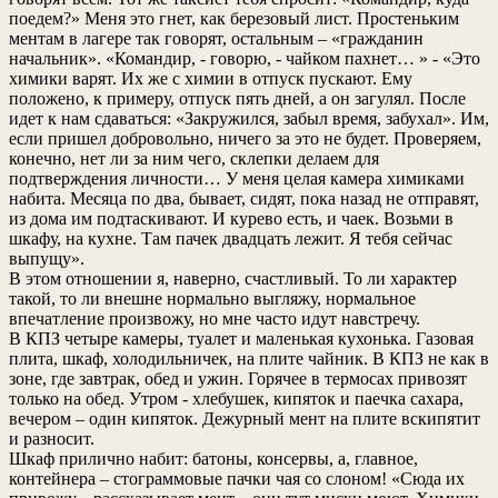
поедем?» Меня это гнет, как березовый лист. Простеньким
ментам в лагере так говорят, остальным – «гражданин
начальник». «Командир, - говорю, - чайком пахнет… » - «Это
химики варят. Их же с химии в отпуск пускают. Ему
положено, к примеру, отпуск пять дней, а он загулял. После
идет к нам сдаваться: «Закружился, забыл время, забухал». Им,
если пришел добровольно, ничего за это не будет. Проверяем,
конечно, нет ли за ним чего, склепки делаем для
подтверждения личности… У меня целая камера химиками
набита. Месяца по два, бывает, сидят, пока назад не отправят,
из дома им подтаскивают. И курево есть, и чаек. Возьми в
шкафу, на кухне. Там пачек двадцать лежит. Я тебя сейчас
выпущу».
В этом отношении я, наверно, счастливый. То ли характер
такой, то ли внешне нормально выгляжу, нормальное
впечатление произвожу, но мне часто идут навстречу.
В КПЗ четыре камеры, туалет и маленькая кухонька. Газовая
плита, шкаф, холодильничек, на плите чайник. В КПЗ не как в
зоне, где завтрак, обед и ужин. Горячее в термосах привозят
только на обед. Утром - хлебушек, кипяток и паечка сахара,
вечером – один кипяток. Дежурный мент на плите вскипятит
и разносит.
Шкаф прилично набит: батоны, консервы, а, главное,
контейнера – стограммовые пачки чая со слоном! «Сюда их