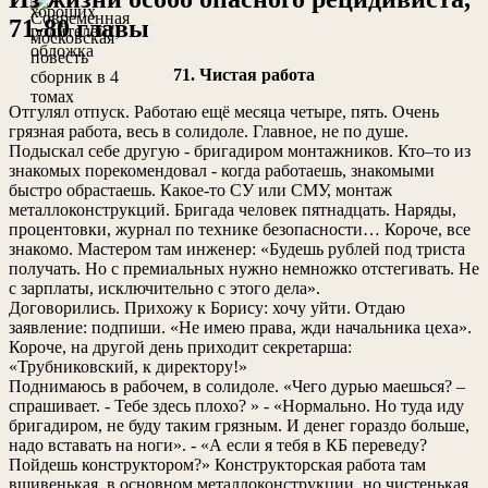
71-80 главы
71. Чистая работа
Отгулял отпуск. Работаю ещё месяца четыре, пять. Очень
грязная работа, весь в солидоле. Главное, не по душе.
Подыскал себе другую - бригадиром монтажников. Кто–то из
знакомых порекомендовал - когда работаешь, знакомыми
быстро обрастаешь. Какое-то СУ или СМУ, монтаж
металлоконструкций. Бригада человек пятнадцать. Наряды,
процентовки, журнал по технике безопасности… Короче, все
знакомо. Мастером там инженер: «Будешь рублей под триста
получать. Но с премиальных нужно немножко отстегивать. Не
с зарплаты, исключительно с этого дела».
Договорились. Прихожу к Борису: хочу уйти. Отдаю
заявление: подпиши. «Не имею права, жди начальника цеха».
Короче, на другой день приходит секретарша:
«Трубниковский, к директору!»
Поднимаюсь в рабочем, в солидоле. «Чего дурью маешься? –
спрашивает. - Тебе здесь плохо? » - «Нормально. Но туда иду
бригадиром, не буду таким грязным. И денег гораздо больше,
надо вставать на ноги». - «А если я тебя в КБ переведу?
Пойдешь конструктором?» Конструкторская работа там
вшивенькая, в основном металлоконструкции, но чистенькая,