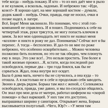
тебе когда – нибудь покажу. И кто – то из них даёт мне в рыло
и не кулаком, а вскользь, ладонью. И небрежно так: «Иди,
козел!» Я хорошо одет, на мне хороший костюм – думали,
додик какой – нибудь. Очки, правда, еще не носил, очки я
позже надел, в лагере.
Всё, Боря! Меня заклинило. Но понимаю, что с этой гоп-
компанией не справлюсь. И я пошел. Поднимаюсь к себе на
четвертый этаж, руки трясутся, не могу попасть ключом в
замок. За все мои одиннадцать лет никто не назвал меня
«козлом» и никто в рожу не дал. Понимаешь? Сейчас вот я бы
перенес. А тогда – бесполезно. И дал-то он мне по роже
небрежно, что особенно оскорбительно… Можно человека
полжизни бить поленом, но это не так обидно, чем плюнуть
ему в лицо. Это уже все!.. Это нельзя простить. Тем более я
такой жизнью прожил…Я, кстати, когда последний раз
освободился, первые два – три года боялся, как бы не
сорваться. Ждал, пока внутри все осядет.
Была б дома мать, ничего бы не случилось, а она куда – то
отошла. А я настолько не в себе и продолжаю себя заводить.
Звоню в дверь рядом. Борька там жил с женой, с Соликамска
освободился, правда, уже давно, и мы по-соседски общались.
Он знал про мои дела от матери, работал шофером на «скорой
помощи» и был наркошей. У них там это доступно,
выпрашивал шириво у санитарок. Открывает жена, Борька
высовывается полуголый. «Чего, Юр?» - «У меня там