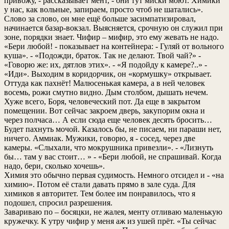
привожу, - рассказывает мент, - они тут миски моют. Химики
у нас, как вольные, запираем, просто чтоб не шатались».
Слово за слово, он мне ещё больше засимпатизировал,
начинается базар-вокзал. Выясняется, срочную он служил при
зоне, порядки знает. Чифир – мифир, это ему жевать не надо.
«Бери любой! - показывает на контейнера: - Гуляй от вольного
куша». - «Подожди, браток. Так не делают. Твой чай?» -
«Говорю же: их, дятлов этих». - «Я подойду к камере?..» -
«Иди». Выходим в коридорчик, он «кормушку» открывает.
Оттуда как пахнёт! Малюсенькая камера, а в ней человек
восемь, рожи смутно видно. Дым столбом, дышать нечем.
Хуже всего, Боря, человеческий пот. Да еще в закрытом
помещении. Вот сейчас закроем дверь, закупорим окна и
через полчаса… А если сюда еще человек десять бросить…
Будет пахнуть мочой. Казалось бы, не писаем, ни параши нет,
ничего. Аммиак. Мужики, говорю, я - сосед, через две
камеры. «Слыхали, что мокрушника привезли». - «Лизнуть
бы… там у вас стоит… » - «Бери любой, не спрашивай. Когда
надо, бери, сколько хочешь».
Химия это обычно первая судимость. Немного отсидел и - «на
химию». Потом её стали давать прямо в зале суда. Для
химиков я авторитет. Тем более им понравилось, что я
подошел, спросил разрешения.
Завариваю по – босяцки, не жалея, менту отливаю маленькую
кружечку. К утру чифир у меня аж из ушей прёт. «Ты сейчас