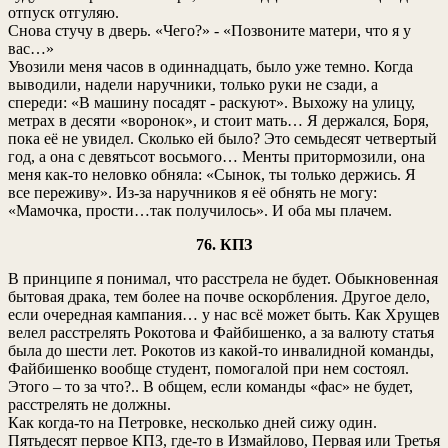
отпуск отгуляю.
Снова стучу в дверь. «Чего?» - «Позвоните матери, что я у
вас…»
Увозили меня часов в одиннадцать, было уже темно. Когда
выводили, надели наручники, только руки не сзади, а
спереди: «В машину посадят - раскуют». Выхожу на улицу,
метрах в десяти «воронок», и стоит мать… Я держался, Боря,
пока её не увидел. Сколько ей было? Это семьдесят четвертый
год, а она с девятьсот восьмого… Менты притормозили, она
меня как-то неловко обняла: «Сынок, ты только держись. Я
все переживу». Из-за наручников я её обнять не могу:
«Мамочка, прости…так получилось». И оба мы плачем.
76. КПЗ
В принципе я понимал, что расстрела не будет. Обыкновенная
бытовая драка, тем более на почве оскорбления. Другое дело,
если очередная кампания… у нас всё может быть. Как Хрущев
велел расстрелять Рокотова и Файбишенко, а за валюту статья
была до шести лет. Рокотов из какой-то инвалидной команды,
Файбишенко вообще студент, помогалой при нем состоял.
Этого – то за что?.. В общем, если команды «фас» не будет,
расстрелять не должны.
Как когда-то на Петровке, несколько дней сижу один.
Пятьдесят первое КПЗ, где-то в Измайлово, Первая или Третья