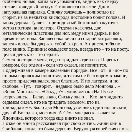
особенно ночью, когда все угомонятся, видно, как сверху
стекает холодный воздух. Становится полегче. Днем
натуральная парилка. Спичку зажжешь – полностью не
сгорит, из-за нехватки кислорода постоянно болит голова. И
запах дерьма. Туалет – приподнятый бетонный закуточек
метра полтора на полтора. Отделан кафелем, две
металлические пластины для ног, меду ними дырка, и все
время течет вода. Занавесочка висит из старой матрасовки,
зашел - вроде бы дверь за собой закрыл. А присел, тебя по
пояс видно. Прикинь: семьдесят харь, всегда кто – то на посту,
целый день кто – то пердит.
Семен постарше меня, года с тридцать третьего. Парень с
юмором, без отдачи - если что сказал, не попятится.
Поддерживал в камере железный порядок. Всё «от» и «до» по
старым воровским понятиям, хотя сам не был вором в законе,
просто придерживался, знал блатных. И по лагерям, и по
свободе. «Тут, - говорит, - недавно было дело Монгола…» -
«Знаю Монгола». - «Откуда?» - удивляется. «На Пуксе
встречались… Балду знаю, Сиську знаю… Кто на тридцать
седьмом сидел, кто на тридцать восьмом, кто на
тринадцатом». Было два Монгола, уточняю, один ногинский,
другой Володька, москвич. А Сёма мне рассказывает за
Япончика, которого тогда еще никто не знал.
Позже он много рассказывал про свою жизнь. Жили они в
Свиблово, тогда это была деревня. Верующая еврейская семья,