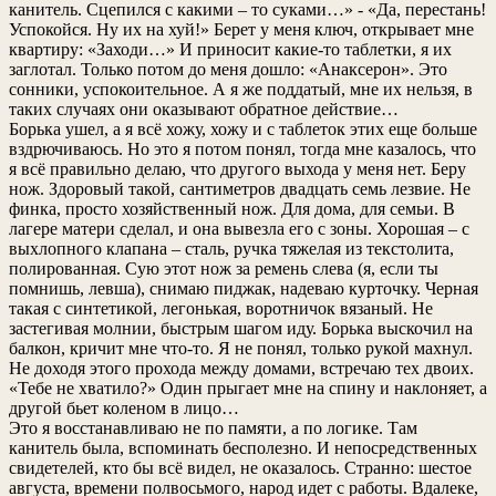
канитель. Сцепился с какими – то суками…» - «Да, перестань!
Успокойся. Ну их на хуй!» Берет у меня ключ, открывает мне
квартиру: «Заходи…» И приносит какие-то таблетки, я их
заглотал. Только потом до меня дошло: «Анаксерон». Это
сонники, успокоительное. А я же поддатый, мне их нельзя, в
таких случаях они оказывают обратное действие…
Борька ушел, а я всё хожу, хожу и с таблеток этих еще больше
вздрючиваюсь. Но это я потом понял, тогда мне казалось, что
я всё правильно делаю, что другого выхода у меня нет. Беру
нож. Здоровый такой, сантиметров двадцать семь лезвие. Не
финка, просто хозяйственный нож. Для дома, для семьи. В
лагере матери сделал, и она вывезла его с зоны. Хорошая – с
выхлопного клапана – сталь, ручка тяжелая из текстолита,
полированная. Сую этот нож за ремень слева (я, если ты
помнишь, левша), снимаю пиджак, надеваю курточку. Черная
такая с синтетикой, легонькая, воротничок вязаный. Не
застегивая молнии, быстрым шагом иду. Борька выскочил на
балкон, кричит мне что-то. Я не понял, только рукой махнул.
Не доходя этого прохода между домами, встречаю тех двоих.
«Тебе не хватило?» Один прыгает мне на спину и наклоняет, а
другой бьет коленом в лицо…
Это я восстанавливаю не по памяти, а по логике. Там
канитель была, вспоминать бесполезно. И непосредственных
свидетелей, кто бы всё видел, не оказалось. Странно: шестое
августа, времени полвосьмого, народ идет с работы. Вдалеке,