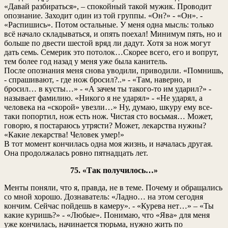
«Давай разбираться», – спокойный такой мужик. Проводит
опознание. Заходит один из той группы. «Он?» - «Он». -
«Распишись». Потом остальные. У меня одна мысль: только
всё начало складываться, и опять поехал! Минимум пять, но и
больше по двести шестой вряд ли дадут. Хотя за нож могут
дать семь. Семерик это потолок…Скорее всего, его и вопрут,
тем более год назад у меня уже была канитель.
После опознания меня снова уводили, приводили. «Помнишь,
- спрашивают, - где нож бросил?..» - «Там, наверно, и
бросил… в кусты…» - «А зачем ты такого-то им ударил?» -
называет фамилию. «Никого я не ударял» - «Не ударял, а
человека на «скорой» увезли…» Ну, думаю, шкуру ему все-
таки попортил, нож есть нож. Чистая сто восьмая… Может,
говорю, я постараюсь утрясти? Может, лекарства нужны?
«Какие лекарства! Человек умер!»
В тот момент кончилась одна моя жизнь, и началась другая.
Она продолжалась ровно пятнадцать лет.
75. «Так получилось…»
Менты поняли, что я, правда, не в теме. Почему и обращались
со мной хорошо. Дознаватель: «Ладно… на этом сегодня
кончим. Сейчас пойдешь в камеру». - «Курева нет…» – «Ты
какие куришь?» - «Любые». Понимаю, что «Ява» для меня
уже кончилась, начинается тюрьма, нужно жить по