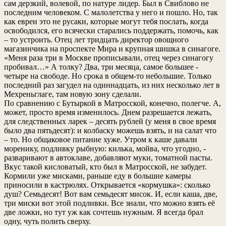
сам дерзкий, волевой, по натуре лидер. Был в Свиблово не
последним человеком. С малолетства у него и пошло. Но, так
как евреи это не русаки, которые могут тебя послать, когда
освободился, его всячески старались поддержать, помочь, как
– то устроить. Отец лет тридцать директор овощного
магазинчика на проспекте Мира и крупная шишка в синагоге.
«Меня раза три в Москве прописывали, отец через синагогу
пробивал…» А толку? Два, три месяца, самое большее -
четыре на свободе. Но срока в общем-то небольшие. Только
последний раз загудел на одиннадцать, из них несколько лет в
Мехреньглаге, там новую зону сделали.
По сравнению с Бутыркой в Матросской, конечно, полегче. А,
может, просто время изменилось. Днем разрешается лежать,
для следственных ларек – десять рублей (у меня в свое время
было два пятьдесят): и колбаску можешь взять, и на салат что
– то. Но общаковое питание хуже. Утром к каше давали
моренику, подливку рыбную: килька, мойва, что угодно, -
разваривают в автоклаве, добавляют муки, томатной пасты.
Вкус такой кисловатый, кто был в Матросской, не забудет.
Кормили уже мисками, раньше еду в большие камеры
приносили в кастрюлях. Открывается «кормушка»: сколько
душ? Семьдесят! Вот вам семьдесят мисок. И, если каша, две,
три миски вот этой подливки. Все знали, что можно взять её
две ложки, но тут уж как сочтешь нужным. Я всегда брал
одну, чуть полить сверху.