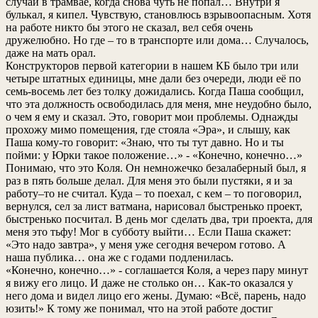
случай в трамвае, когда снова чуть не попал… Внутри я
булькал, я кипел. Чувствую, становлюсь взрывоопасным. Хотя
на работе никто бы этого не сказал, вел себя очень
дружелюбно. Но где – то в транспорте или дома… Случалось,
даже на мать орал.
Конструкторов первой категории в нашем КБ было три или
четыре штатных единицы, мне дали без очереди, люди её по
семь-восемь лет без толку дожидались. Когда Паша сообщил,
что эта должность освободилась для меня, мне неудобно было,
о чем я ему и сказал. Это, говорит мои проблемы. Однажды
прохожу мимо помещения, где стояла «Эра», и слышу, как
Паша кому-то говорит: «Знаю, что ты тут давно. Но и ты
пойми: у Юрки такое положение…» - «Конечно, конечно…»
Понимаю, что это Коля. Он немножечко безалаберный был, я
раз в пять больше делал. Для меня это были пустяки, я и за
работу–то не считал. Куда – то поехал, с кем – то поговорил,
вернулся, сел за лист ватмана, нарисовал быстренько проект,
быстренько посчитал. В день мог сделать два, три проекта, для
меня это тьфу! Мог в субботу выйти… Если Паша скажет:
«Это надо завтра», у меня уже сегодня вечером готово. А
наша публика… она же с годами подленилась.
«Конечно, конечно…» - соглашается Коля, а через пару минут
я вижу его лицо. И даже не столько он… Как-то оказался у
него дома и видел лицо его жены. Думаю: «Всё, парень, надо
юзить!» К тому же понимал, что на этой работе достиг