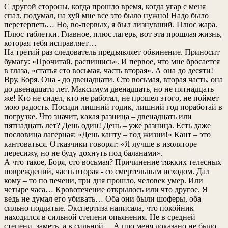
С другой стороны, когда прошло время, когда угар с меня
спал, подумал, на хуй мне все это было нужно! Надо было
перетерпеть… Но, во-первых, я был лизнувший. Плюс жара.
Плюс таблетки. Главное, плюс лагерь, вот эта прошлая жизнь,
которая тебя исправляет…
На третий раз следователь предъявляет обвинение. Приносит
бумагу: «Прочитай, распишись». И первое, что мне бросается
в глаза, «статья сто восьмая, часть вторая». А она до десяти!
Вру, Боря. Она - до двенадцати. Сто восьмая, вторая часть, она
до двенадцати лет. Максимум двенадцать, но не пятнадцать
же! Кто не сидел, кто не работал, не прошел этого, не поймет
мою радость. Посиди лишний годик, лишний год поработай в
погрузке. Что значит, какая разница – двенадцать или
пятнадцать лет? День один! День – уже разница. Есть даже
пословица лагерная: «День канту – год жизни!» Кант – это
кантоваться. Отказчики говорят: «Я лучше в изоляторе
пересижу, но не буду дохнуть под баланами».
А что такое, Боря, сто восьмая? Причинение тяжких телесных
повреждений, часть вторая - со смертельным исходом. Дал
кому – то по печени, три дня прошло, человек умер. Или
четыре часа… Кровотечение открылось или что другое. Я
ведь не думал его убивать… Оба они были шоферы, оба
сильно поддатые. Экспертиза написала, что покойник
находился в сильной степени опьянения. Не в средней
степени, заметь, а в сильной… А про меня доказано не было.