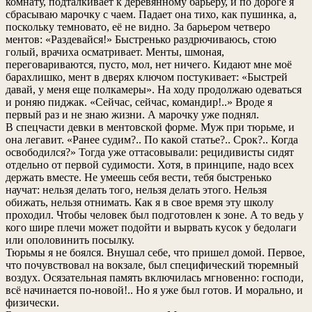
комнату, подталкивает к деревянному барьеру, и по дороге я
сбрасываю марочку с чаем. Падает она тихо, как пушинка, а,
поскольку темновато, её не видно. За барьером четверо
ментов: «Раздевайся!» Быстренько раздрючиваюсь, стою
голый, врачиха осматривает. Менты, шмоная,
переговариваются, пусто, мол, нет ничего. Кидают мне моё
барахлишко, мент в дверях ключом постукивает: «Быстрей
давай, у меня еще полкамеры». На ходу продолжаю одеваться
и роняю пиджак. «Сейчас, сейчас, командир!..» Вроде я
первый раз и не знаю жизни. А марочку уже поднял.
В спецчасти девки в ментовской форме. Муж при тюрьме, и
она легавит. «Ранее судим?.. По какой статье?.. Срок?.. Когда
освободился?» Тогда уже оттасовывали: рецидивисты сидят
отдельно от первой судимости. Хотя, в принципе, надо всех
держать вместе. Не умеешь себя вести, тебя быстренько
научат: нельзя делать того, нельзя делать этого. Нельзя
обижать, нельзя отнимать. Как я в свое время эту школу
проходил. Чтобы человек был подготовлен к зоне. А то ведь у
кого шире плечи может подойти и вырвать кусок у бедолаги
или ополовинить посылку.
Тюрьмы я не боялся. Внушал себе, что пришел домой. Первое,
что почувствовал на вокзале, был специфический тюремный
воздух. Осязательная память включилась мгновенно: господи,
всё начинается по-новой!.. Но я уже был готов. И морально, и
физически.