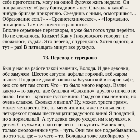
себе приготовить, могу на одной булочке жить неделю. Он
поправляется: «Сразу бригадиром - нет. Сначала к какой –
нибудь бригаде прикреплю. Съездишь с ними, осмотришься…
Образование есть?» - «Среднетехническое». - «Нормально,
потащишь. Там нет ничего страшного».
Вполне серьезные переговоры, я уже был готов туда перейти.
Но не сложилось. Кисмет! Как у Гиляровского говорят: не
сложилось, судьба. Это перевод с турецкого. Хотел одного, а
тут – раз! В пятнадцать минут все рухнуло.
73. Перевод с турецкого
Был у нас на работе такой мальчик, Володя. И две девочки,
обе замужем. Шестое августа, асфальт горячий, всё жаром
пышет. По дороге домой зашли на Бауманской в старое кафе,
оно сто лет там стоит. Что – то было много народа. Взяли
какую – то закусь, две бутылки «Салхино», другого ничего не
было. Тёмно – красное густое вино. Градусов там немного, но
очень сладкое. Сколько я выпил? Ну, может, триста грамм,
может четыреста. Но, ты меня извини, я же не опьянею с
четырехсот грамм шестнадцатиградусного вина! Я поддатый,
но я нормальный. А тут девки скоро уходят, им к мужьям, к
детям. С сумками, надо еще чего – то купить. Наших лет,
только омоложенные чуть – чуть. Они там все подъебывались,
но это так, где – то чего – то. Володька тоже засобирался, у