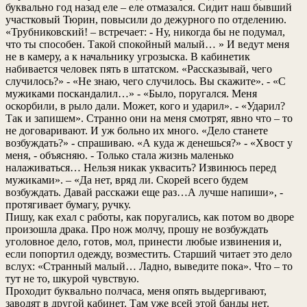
буквально год назад еле – еле отмазался. Сидит наш бывший
участковый Тюрин, повысили до дежурного по отделению.
«Трубниковский! – встречает: - Ну, никогда бы не подумал,
что ты способен. Такой спокойный малый… » И ведут меня
не в камеру, а к начальнику угрозыска. В кабинетик
набивается человек пять в штатском. «Рассказывай, чего
случилось?» - «Не знаю, чего случилось. Вы скажите». - «С
мужиками поскандалил…» - «Было, поругался. Меня
оскорбили, в рыло дали. Может, кого и ударил». - «Ударил?
Так и запишем». Странно они на меня смотрят, явно что – то
не договаривают. И уж больно их много. «Дело станете
возбуждать?» - спрашиваю. «А куда ж денешься?» - «Хвост у
меня, - объясняю. - Только стала жизнь маленько
налаживаться… Нельзя никак уквасить? Извинюсь перед
мужиками». – «Да нет, вряд ли. Скорей всего будем
возбуждать. Давай расскажи еще раз…А лучше напиши», -
протягивает бумагу, ручку.
Пишу, как ехал с работы, как поругались, как потом во дворе
произошла драка. Про нож молчу, прошу не возбуждать
уголовное дело, готов, мол, принести любые извинения и,
если попортил одежду, возместить. Старший читает это дело
вслух: «Странный малый… Ладно, выведите пока». Что – то
тут не то, шкурой чувствую.
Проходит буквально полчаса, меня опять выдергивают,
заводят в другой кабинет. Там уже всей этой банды нет.