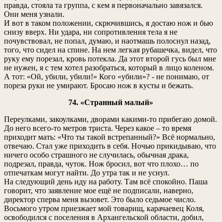
правда, стояла та группа, с кем я первоначально завязался.
Они меня узнали.
И вот в таком положении, скрючившись, я достаю нож и бью
снизу вверх. Ни удара, ни сопротивления тела я не
почувствовал, не попал, думаю, и наотмашь полоснул назад,
того, что сидел на спине. На нем легкая рубашечка, видел, что
руку ему порезал, кровь потекла. Да этот второй гусь был мне
не нужен, я с тем хотел разобраться, который в лицо коленом.
А тот: «Ой, убили, убили!» Кого «убили»? - не понимаю, от
пореза руки не умирают. Бросаю нож в кусты и бежать.
74. «Странный малый»
Переулками, закоулками, дворами какими-то прибегаю домой.
До него всего-то метров триста. Через какое – то время
приходит мать: «Что ты такой встрепанный?» Всё нормально,
отвечаю. Стал уже приходить в себя. Ночью прикидываю, что
ничего особо страшного не случилась, обычная драка,
подрезал, правда, чуток. Нож бросил, вот что плохо… по
отпечаткам могут найти. До утра так и не уснул.
На следующий день иду на работу. Там всё спокойно. Паша
говорит, что заявление мое ещё не подписали, наверно,
директор сперва меня вызовет. Это было седьмое число.
Восьмого утром приезжает мой товарищ, карачаевец Коля,
освободился с поселения в Архангельской области, добил,