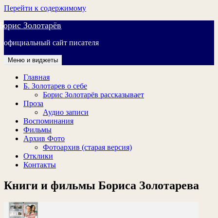
Перейти к содержимому
Борис Золотарёв
официальный сайт писателя
Меню и виджеты
Главная
Б. Золотарев о себе
Борис Золотарёв рассказывает
Проза
Аудио записи
Воспоминания
Фильмы
Архив Фото
Фотоархив (старая версия)
Отклики
Контакты
Книги и фильмы Бориса Золотарева