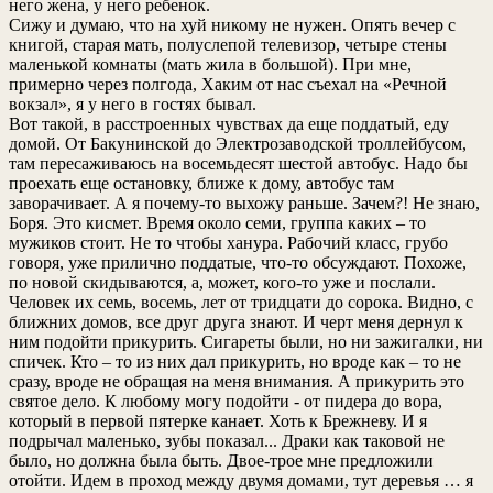
него жена, у него ребенок.
Сижу и думаю, что на хуй никому не нужен. Опять вечер с
книгой, старая мать, полуслепой телевизор, четыре стены
маленькой комнаты (мать жила в большой). При мне,
примерно через полгода, Хаким от нас съехал на «Речной
вокзал», я у него в гостях бывал.
Вот такой, в расстроенных чувствах да еще поддатый, еду
домой. От Бакунинской до Электрозаводской троллейбусом,
там пересаживаюсь на восемьдесят шестой автобус. Надо бы
проехать еще остановку, ближе к дому, автобус там
заворачивает. А я почему-то выхожу раньше. Зачем?! Не знаю,
Боря. Это кисмет. Время около семи, группа каких – то
мужиков стоит. Не то чтобы ханура. Рабочий класс, грубо
говоря, уже прилично поддатые, что-то обсуждают. Похоже,
по новой скидываются, а, может, кого-то уже и послали.
Человек их семь, восемь, лет от тридцати до сорока. Видно, с
ближних домов, все друг друга знают. И черт меня дернул к
ним подойти прикурить. Сигареты были, но ни зажигалки, ни
спичек. Кто – то из них дал прикурить, но вроде как – то не
сразу, вроде не обращая на меня внимания. А прикурить это
святое дело. К любому могу подойти - от пидера до вора,
который в первой пятерке канает. Хоть к Брежневу. И я
подрычал маленько, зубы показал... Драки как таковой не
было, но должна была быть. Двое-трое мне предложили
отойти. Идем в проход между двумя домами, тут деревья … я