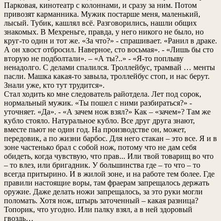
Парковая, кинотеатр с колоннами, и сразу за ним. Потом
привозят карманника. Мужик постарше меня, маленький,
лысый. Тубик, кашлял всё. Разговорились, нашли общих
знакомых. В Мехреньге, правда, у него никого не было, но
круг-то один и тот же. «За что?» - спрашивает. «Ранил в драке.
А он хвост отбросил. Наверное, сто восьмая». - «Лишь бы сто
вторую не подболтали». – «А ты?..» - «Я-то поплыву
ненадолго. С делами спалился. Троллейбус, трамвай … менты
пасли. Машка какая-то завыла, троллейбус стоп, и нас берут.
Знали уже, кто тут трудится».
Стал ходить ко мне следователь райотдела. Лет под сорок,
нормальный мужик. «Ты пошел с ними разбираться?» -
уточняет. «Да». - «А зачем нож взял?» Как – «зачем»? Там же
кубло стояло. Натуральное кубло. Все друг друга знают,
вместе пьют не один год. На производстве он, может,
передовик, а по жизни барбос. Для него стакан – это все. Я и в
зоне частенько брал с собой нож, потому что не дам себя
обидеть, когда чувствую, что прав... Или твой товарищ во что
– то влез, или бригадник. У большинства где – то что – то
всегда притырино. И в жилой зоне, и на работе тем более. Где
правили настоящие воры, там фраерам запрещалось держать
оружие. Даже делать ножи запрещалось, за это руки могли
поломать. Хотя нож, штырь заточенный – какая разница?
Топорик, что угодно. Или палку взял, а в ней здоровый
гвоздь…