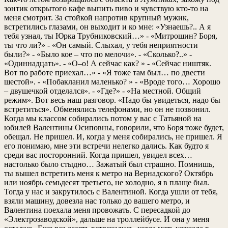
зонтик открытого кафе выпить пиво и чувствую кто-то на
меня смотрит. За стойкой напротив крупный мужик,
встретились глазами, он выходит и ко мне: «Узнаешь?.. А я
тебя узнал, ты Юрка Трубниковский…» - «Митрошин? Боря,
ты что ли?» - «Он самый. Слыхал, у тебя неприятности
были?» - «Было кое – что по мелочи». - «Сколько?..» -
«Одиннадцать». - «О–о! А сейчас как? » - «Сейчас ништяк.
Вот по работе приехал…» - «Я тоже там был… по двести
шестой». - «Побакланил маленько? » - «Вроде того… Хорошо
– двушечкой отделался». - «Где?» - «На местной. Общий
режим». Вот весь наш разговор. «Надо бы увидеться, надо бы
встретиться». Обменялись телефонами, но он не позвонил.
Когда мы классом собирались потом у вас с Татьяной на
юбилей Валентины Осиповны, говорили, что Боря тоже будет,
обещал. Не пришел. И, когда у меня собирались, не пришел. Я
его понимаю, мне эти встречи нелегко дались. Как будто я
среди вас посторонний. Когда пришел, увидел всех…
настолько было стыдно… Зажатый был страшно. Помнишь,
ты вышел встретить меня к метро на Вернадского? Октябрь
или ноябрь семьдесят третьего, не холодно, я в плаще был.
Тогда у нас и закрутилось с Валентиной. Когда ушли от тебя,
взяли машину, довезла нас только до вашего метро, и
Валентина поехала меня провожать. С пересадкой до
«Электрозаводской», дальше на троллейбусе. И она у меня