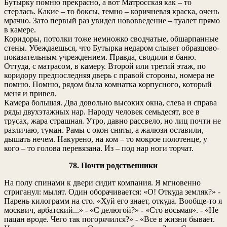
Бутырку помню прекрасно, а вот Матросская как – то
стерлась. Какие – то боксы, темно – коричневая краска, очень
мрачно. Зато первый раз увидел нововведение – туалет прямо
в камере.
Коридоры, потолки тоже немножко сводчатые, обшарпанные
стены. Убеждаешься, что Бутырка недаром слывет образцово-
показательным учреждением. Правда, сводили в баню.
Оттуда, с матрасом, в камеру. Второй или третий этаж, по
коридору предпоследняя дверь с правой стороны, номера не
помню. Помню, рядом была комнатка корпусного, который
меня и привел.
Камера большая. Два довольно высоких окна, слева и справа
ряды двухэтажных нар. Народу человек семьдесят, все в
трусах, жара страшная. Утро, давно рассвело, но лиц почти не
различаю, туман. Рамы с окон сняты, а жалюзи оставили,
дышать нечем. Накурено, на ком – то мокрое полотенце, у
кого – то голова перевязана. Из – под нар ноги торчат.
78. Почти родственники
На полу спинами к двери сидит компания. Я мгновенно
стриганул: мылят. Один оборачивается: «О! Откуда земляк?» -
Парень килограмм на сто. «Хуй его знает, откуда. Вообще-то я
москвич, арбатский...» - «С делюгой?» - «Сто восьмая». - «Не
пацан вроде. Чего так погорячился?» - «Все в жизни бывает.