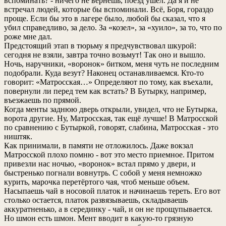
вспоминать? - ничего не вернешь, поезд ушел. Да я и не
встречал людей, которые бы вспоминали. Всё, Боря, гораздо
проще. Если бы это в лагере было, любой бы сказал, что я
убил справедливо, за дело. За «козел», за «хуило», за то, что по
роже мне дал.
Предстоящий этап в тюрьму я предчувствовал шкурой:
сегодня не взяли, завтра точно возьмут! Так оно и вышло.
Ночь, наручники, «воронок» битком, меня чуть не последним
подобрали. Куда везут? Наконец останавливаемся. Кто-то
говорит: «Матросская…» Определяют по тому, как въехали,
повернули ли перед тем как встать? В Бутырку, например,
въезжаешь по прямой.
Когда менты заднюю дверь открыли, увидел, что не Бутырка,
ворота другие. Ну, Матросская, так ещё лучше! В Матросской
по сравнению с Бутыркой, говорят, слабина, Матросская - это
ништяк.
Как принимали, в памяти не отложилось. Даже вокзал
Матросской плохо помню - вот это место приемное. Притом
привезли нас ночью, «воронок» встал прямо у двери, и
быстренько погнали вовнутрь. С собой у меня немножко
курить, марочка перетёртого чая, чтоб меньше объем.
Насыпаешь чай в носовой платок и начинаешь тереть. Его вот
столько остается, платок развязываешь, складываешь
аккуратненько, а в серединку - чай, и он не прощупывается.
Но шмон есть шмон. Мент вводит в какую-то грязную