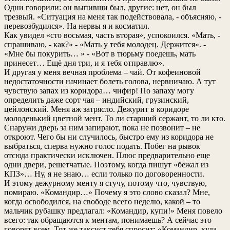
Одни говорили: он выпивши был, другие: нет, он был
трезвый. «Ситуация на меня так подействовала, - объясняю, -
перевозбудился». На нервы я и косматил.
Как увидел «сто восьмая, часть вторая», успокоился. «Мать, -
спрашиваю, - как?» - «Мать у тебя молодец. Держится». -
«Мне бы покурить… » - «Вот в тюрьму поедешь, мать
принесет… Ещё дня три, и я тебя отправлю».
И другая у меня вечная проблема – чай. От кофеиновой
недостаточности начинает болеть голова, нервничаю. А тут
чувствую запах из коридора… чифир! По запаху могу
определить даже сорт чая – индийский, грузинский,
цейлонский. Меня аж затрясло. Дежурит в коридоре
молоденький цветной мент. То ли старший сержант, то ли кто.
Снаружи дверь за ним запирают, пока не позвонит – не
откроют. Чего бы ни случилось, быстро ему из коридора не
выбраться, сперва нужно голос подать. Побег на рывок
отсюда практически исключен. Плюс предварительно еще
одни двери, решетчатые. Поэтому, когда пишут «бежал из
КПЗ»… Ну, я не знаю… если только по договоренности.
И этому дежурному менту я стучу, потому что, чувствую,
помираю. «Командир…» Почему я это слово сказал? Мне,
когда освободился, на свободе всего неделю, какой – то
мальчик рубашку предлагал: «Командир, купи!» Меня повело
всего: так обращаются к ментам, понимаешь? А сейчас это
говорят всем. Тот же таксист тебя спросит: «Командир, куда