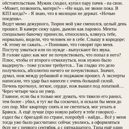
обстоятельствам. Мужик сходил, купил пару пачек - на свои.
«Может, позвонить, матери?» - «Не надо, не звони пока. В
КПЗ когда?» - Я знаю, что в милиции не держат. «Ночью
поедешь».
Ведут мимо дежурного, Тюрин мой уже сменился, целый день
прошел. В камере сижу один, дымлю как паровоз. Менты
специально баночку принесли, относились, клянусь тебе,
нормально, видели, что человек не в себе. Слышу в коридоре:
«К этому не сажать…» Понимаю, что говорят про меня.
Постучу умыться или по нужде - выпускают без звука.
В голове одно: как мог не почувствовать, что попал в него?
Плюс, чтобы от второго отмахнуться, нож нужно было
выдернуть - тоже усилие требуется... Так гладко это дело
получилось, абсолютно ничего не почувствовал. Значит,
думал, нож между рубашкой и пиджаком прошел. А эксперты
написали, что удар был нанесен с очень большой силой.
Печень проткнул, легкое, сердце, нож вышел под лопаткой…
Через четыре часа он умер.
Главное, если бы я только мог думать, что тяжело его ранил,
тем более - убил, я тут же бы соскочил, и искали бы меня до
сих пор. Мог квартиру снять и не светиться, мог уехать в
Брянск. А ещё лучше (про новую работу я тебе говорил) -
ездил бы с бригадой по стране, попробуй - найди... Всё у меня
тогда уже было рассчитано: сейчас уволюсь, а оформляться
буду не с первого сентября, а с пятнадцатого. Типа ещё один