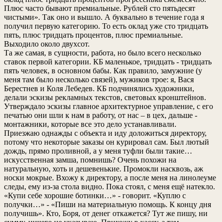
Плюс часто бывают премиальные. Рублей сто пятьдесят
чистыми». Так оно и вышло. А буквально в течение года я
получил первую категорию. То есть оклад уже сто тридцать
пять, плюс тридцать процентов, плюс премиальные.
Выходило около двухсот.
Та же самая, в сущности, работа, но было всего несколько
ставок первой категории. КБ маленькое, тридцать - тридцать
пять человек, в основном бабы. Как правило, замужние (у
меня там было несколько связей), мужиков трое: я, Вася
Берестнев и Коля Лебедев. КБ подчинялись художники,
делали эскизы рекламных текстов, световых кронштейнов.
Утверждало эскизы главное архитектурное управление, с его
печатью они шли к нам в работу, от нас – в цех, дальше -
монтажники, которые все это дело устанавливали.
Приезжаю однажды с объекта и иду доложиться директору,
потому что некоторые заказы он курировал сам. Был лютый
дождь, прямо проливной, а у меня туфли были такие…
искусственная замша, помнишь? Очень похожи на
натуральную, хоть и дешевенькие. Промокли насквозь, аж
носки мокрые. Вхожу к директору, а после меня на линолеуме
следы, ему из-за стола видно. Пока стоял, с меня ещё натекло.
«Купи себе хорошие ботинки…» - говорит. «Куплю с
получки…» - «Пиши на материальную помощь. К концу дня
получишь». Кто, Боря, от денег откажется? Тут же пишу, ни