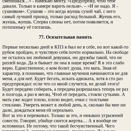
сменишься…» - намекаю менту. «Предупрежу, чтоб тебе
давали. Только в камере варить нельзя». – «И не надо. Я -
сушняком». Сушняк – это когда жуешь сухой чай, с него
самый лучший приход, только расход большой. Жуешь его,
жуешь, жуешь. Сперва слюны нет, потом появляется, и
потихоньку её глотаешь.
77. Осязательная память
Первые несколько дней в КПЗ я был не в себе, но вот какой-то
рубеж пройден, и чувствую себя почти нормально. На свободе
не осталось ни любимой девушки, ни дружбы такой, что не
разлей вода. Да и бывает ли она в наше время? Я в это слабо
верю. Единственное, о ком болит душа, это мать. Зная её
характер, я понимаю, что главные мучения начинаются не для
меня, а для неё. Будет бегать, искать адвоката, хотя я сто раз
предупреждал: если что со мной случится, не делай этого!
Будет передачи собирать, а передача разрешалась теперь не раз
в полгода, а раз в месяц. Чтоб её передать, стояли сутками. А
мать уже ходит плохо, плохо видит, очки с толстыми
стеклами. Умереть может в любой день, и, сколько бы мне ни
дали, дождаться меня ей нереально.
Вот за это я переживал. Только за это, и никаких угрызений
совести. Говорят, убийце снится жертва… А я вообще не
вспоминал. Не потому, что такой бесчувственный. Чего