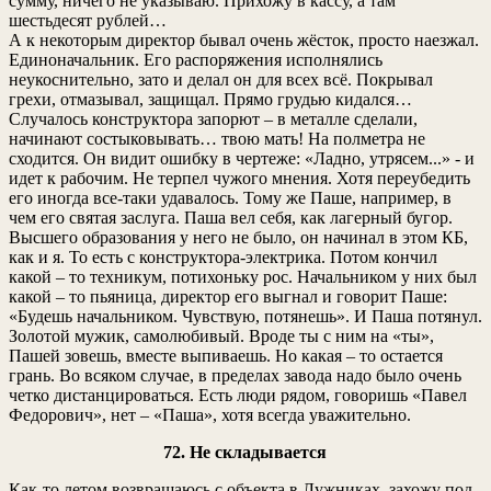
сумму, ничего не указываю. Прихожу в кассу, а там
шестьдесят рублей…
А к некоторым директор бывал очень жёсток, просто наезжал.
Единоначальник. Его распоряжения исполнялись
неукоснительно, зато и делал он для всех всё. Покрывал
грехи, отмазывал, защищал. Прямо грудью кидался…
Случалось конструктора запорют – в металле сделали,
начинают состыковывать… твою мать! На полметра не
сходится. Он видит ошибку в чертеже: «Ладно, утрясем...» - и
идет к рабочим. Не терпел чужого мнения. Хотя переубедить
его иногда все-таки удавалось. Тому же Паше, например, в
чем его святая заслуга. Паша вел себя, как лагерный бугор.
Высшего образования у него не было, он начинал в этом КБ,
как и я. То есть с конструктора-электрика. Потом кончил
какой – то техникум, потихоньку рос. Начальником у них был
какой – то пьяница, директор его выгнал и говорит Паше:
«Будешь начальником. Чувствую, потянешь». И Паша потянул.
Золотой мужик, самолюбивый. Вроде ты с ним на «ты»,
Пашей зовешь, вместе выпиваешь. Но какая – то остается
грань. Во всяком случае, в пределах завода надо было очень
четко дистанцироваться. Есть люди рядом, говоришь «Павел
Федорович», нет – «Паша», хотя всегда уважительно.
72. Не складывается
Как-то летом возвращаюсь с объекта в Лужниках, захожу под