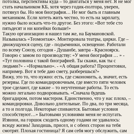
потолка, перспективы куда – то двигаться у меня нет. Я не мог
стать начальником КБ, хотя через годик-полтора, уверен,
потянул бы. Но моя биография… Не мог быть и главным
механиком. Если хотеть жить честно, то есть на зарплату,
нужно было искать что-то другое. Без этого: «Вот тебе сто
пятьдесят и ни копейки больше!»
Такую организацию я нашел там же, на Баумановской.
Называлась «Теомонтаж». Монтировала театры, цирки. Где –
движущуюся сцену, где - подъемники, освещение. Работали
по всему Союзу, сегодня - Душанбе, завтра - Красноярск.
Говорю с замом по производству: «У меня биография … » -
«Тут половина с такой биографией. Ты скажи, как ты с
людьми?» - «Нормально». - «А общая работа? Процентовки,
например. Вот я тебе даю смету, разберешься?»
Вижу, это то, что нужно: есть, где сэкономить, а, значит, есть
резервы. Где по командировочным, где вместо пяти человек
трое сделают, где какие – то неучтенные работы. То есть
можно легально подворовывать. «Сначала будешь
бригадиром, потом мастером. Единственно, что у нас плохо, –
командировки. Довольно длительные. По два, по три месяца,
а то и полгода. Некоторые спиваются. Бытовые условия
способствуют…» Бытовыми условиями меня не испугать.
Извини, на горшок сходить одному годами не удавалось:
всюду жизнь! Заходишь, присел, и с обеих сторон на тебя
смотрят. Плохая гостиница? Я сам себя могу обслужить, сам