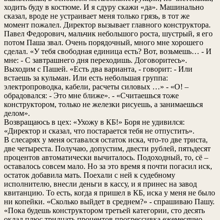
ходить буду в костюме. И я сдуру скажи «да». Машинально
сказал, вроде не устраивает меня только грязь, в тот же
момент пожалел. Директор вызывает главного конструктора.
Павел Федорович, мальчик небольшого роста, шустрый, я его
потом Паша звал. Очень порядочный, много мне хорошего
сделал. «У тебя свободная единица есть? Вот, возьмешь… - И
мне: - С завтрашнего дня переходишь. Договоритесь».
Выходим с Пашей. «Есть два варианта, - говорит: - Или
встаешь за кульман. Или есть небольшая группа:
электропроводка, кабели, расчеты силовых …» - «О! –
обрадовался: - Это мне ближе». - «Считаешься тоже
конструктором, только не железки рисуешь, а занимаешься
делом».
Возвращаюсь в цех: «Ухожу в КБ!» Боря не удивился:
«Директор и сказал, что постарается тебя не отпустить».
В слесарях у меня оставался остаток иска, что-то две триста,
две четыреста. Получаю, допустим, двести рублей, пятьдесят
процентов автоматически вычиталось. Подоходный, то, сё –
оставалось совсем мало. Но за это время я почти погасил иск,
остаток добавила мать. Поехали с ней к судебному
исполнителю, внесли деньги в кассу, и я принес на завод
квитанцию. То есть, когда я пришел в КБ, иска у меня не было
ни копейки. «Сколько выйдет в среднем?» - спрашиваю Пашу.
«Пока будешь конструктором третьей категории, сто десять
оклад плюс тридцать процентов прогрессивка ежемесячно.