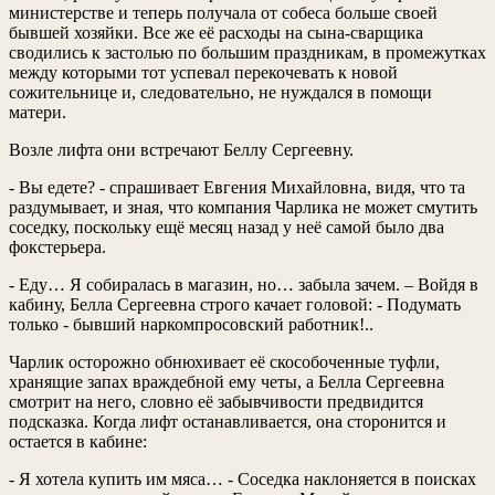
министерстве и теперь получала от собеса больше своей
бывшей хозяйки. Все же её расходы на сына-сварщика
сводились к застолью по большим праздникам, в промежутках
между которыми тот успевал перекочевать к новой
сожительнице и, следовательно, не нуждался в помощи
матери.
Возле лифта они встречают Беллу Сергеевну.
- Вы едете? - спрашивает Евгения Михайловна, видя, что та
раздумывает, и зная, что компания Чарлика не может смутить
соседку, поскольку ещё месяц назад у неё самой было два
фокстерьера.
- Еду… Я собиралась в магазин, но… забыла зачем. – Войдя в
кабину, Белла Сергеевна строго качает головой: - Подумать
только - бывший наркомпросовский работник!..
Чарлик осторожно обнюхивает её скособоченные туфли,
хранящие запах враждебной ему четы, а Белла Сергеевна
смотрит на него, словно её забывчивости предвидится
подсказка. Когда лифт останавливается, она сторонится и
остается в кабине:
- Я хотела купить им мяса… - Соседка наклоняется в поисках