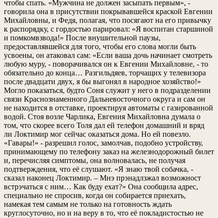
чтобы спать. «Мужчина не должен засыпать первым», -
говорила она в присутствии покрывавшейся краской Евгении
Михайловны, и Федя, полагая, что посягают на его привычку
к распорядку, с гордостью парировал: «Я воспитан старшиной
и помкомвзвода!» После внушительной паузы,
предоставлявшейся для того, чтобы его слова могли быть
усвоены, он атаковал сам: «Если ваша дочь начинает смотреть
любую муру, - поворачивался он к Евгении Михайловне, - то
обязательно до конца… Разгильдяев, торчащих у телевизора
после двадцати двух, я бы выгонял в народное хозяйство!»
Могло показаться, будто Соня служит у него в подразделении
связи Краснознаменного Дальневосточного округа и сам он
не находится в отставке, проектируя автоматы с газированной
водой. Стоя возле Чарлика, Евгения Михайловна думала о
том, что скорее всего Толя дал ей телефон домашний и вряд
ли Локтимир мог сейчас оказаться дома. Но ей повезло.
«Гавары!» - разрешил голос, замолчав, подобно устройству,
принимающему по телефону заказ на железнодорожный билет
и, перечисляя симптомы, она волновалась, не получая
подтверждения, что её слушают. «Я знаю твой собачка, -
сказал наконец Локтимир. – Мнэ прэнадлзжал возможност
встрэчаться с ним… Как буду ехат?» Она сообщила адрес,
специально не спросив, когда он собирается приехать,
намекая тем самым не только на готовность ждать
круглосуточно, но и на веру в то, что её покладистостью не