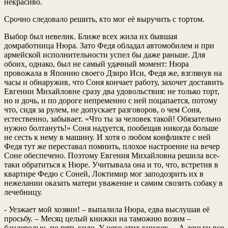
некрасиво.
Срочно следовало решить, кто мог её выручить с тортом.
Выбор был невелик. Ближе всех жила их бывшая
домработница Нюра. Зато Федя обладал автомобилем и при
армейской исполнительности успел бы даже раньше. Для
обоих, однако, был не самый удачный момент: Нюра
провожала в Японию своего Дзиро Иси, Федя же, взглянув на
часы и обнаружив, что Соня кончает работу, захочет доставить
Евгении Михайловне сразу два удовольствия: не только торт,
но и дочь, и по дороге непременно с ней поцапается, потому
что, сидя за рулем, не допускает разговоров, о чем Соня,
естественно, забывает. «Что ты за человек такой! Обязательно
нужно болтануть!» Соня надуется, пообещав никогда больше
не сесть к нему в машину. И хотя о любом конфликте с ней
Федя тут же переставал помнить, плохое настроение на вечер
Соне обеспечено. Поэтому Евгения Михайловна решила все-
таки обратиться к Нюре. Учитывала она и то, что, встретив в
квартире Федю с Соней, Локтимир мог заподозрить их в
нежелании оказать матери уважение и самим свозить собаку в
лечебницу.
- Уезжает мой хозяин! – выпалила Нюра, едва выслушав её
просьбу. – Месяц целый книжки на таможню возим –
бандеролью, по пять кило. У него этих книжек… А деньги все