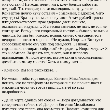
мне оставил! Не ходи, велел, ни к кому больше работать,
отдыхай. Ты. говорит, плохо выглядишь, когда устанешь.
Конвертов целую кучу оставил – с марками, с адресом. Чего
ему здесь? Врачи у нас мало получают. А там рублей триста
пятьдесят-четыреста: врач здоровье дает! Вон что,
оказывается, надумал… Я с весны замечаю: не пьет, не ест, не
спит даже. Есть у него спортивный костюм – бывало, только и
чинишь. Купил бы, говорю, новый, сейчас с лавсаном есть,
недорого и носится хорошо. «Не нужно, Нюра…» Вот тут и
соображай: лет-то ему уже под семьдесят… Никак,
спрашиваю, помирать собрался? «На родину, Нюра, хочу…» Я
так и обмерла. За девять лет, знаете, как к человеку
привыкнешь. А после думаю: все же какая я несознательная –
домой-то всякому хочется! Хоть и коммунист…
- Конечно. Вы мне расскажете…
Не желая, чтобы торт опоздал, Евгения Михайловна дает
понять, что по телефону эта история сильно проигрывает и
максимум через час готова выслушать её во всех
подробностях.
- Да на черта сдалась эта собака! – Нюра догадывается, кто
соперничает сейчас с её Дзиро, и Евгения Михайловна
пугается, что теперь она возьмется за Чарлика, сулящего для