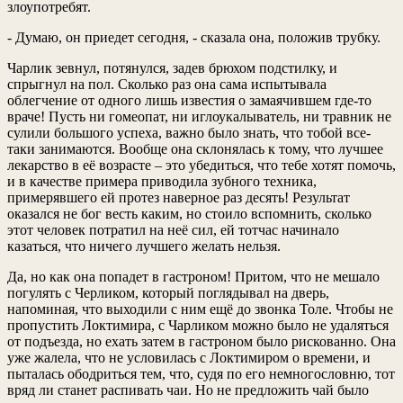
злоупотребят.
- Думаю, он приедет сегодня, - сказала она, положив трубку.
Чарлик зевнул, потянулся, задев брюхом подстилку, и
спрыгнул на пол. Сколько раз она сама испытывала
облегчение от одного лишь известия о замаячившем где-то
враче! Пусть ни гомеопат, ни иглоукалыватель, ни травник не
сулили большого успеха, важно было знать, что тобой все-
таки занимаются. Вообще она склонялась к тому, что лучшее
лекарство в её возрасте – это убедиться, что тебе хотят помочь,
и в качестве примера приводила зубного техника,
примерявшего ей протез наверное раз десять! Результат
оказался не бог весть каким, но стоило вспомнить, сколько
этот человек потратил на неё сил, ей тотчас начинало
казаться, что ничего лучшего желать нельзя.
Да, но как она попадет в гастроном! Притом, что не мешало
погулять с Черликом, который поглядывал на дверь,
напоминая, что выходили с ним ещё до звонка Толе. Чтобы не
пропустить Локтимира, с Чарликом можно было не удаляться
от подъезда, но ехать затем в гастроном было рискованно. Она
уже жалела, что не условилась с Локтимиром о времени, и
пыталась ободриться тем, что, судя по его немногословню, тот
вряд ли станет распивать чаи. Но не предложить чай было