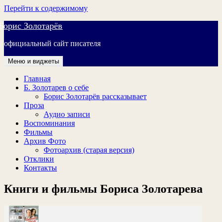
Перейти к содержимому
Борис Золотарёв
официальный сайт писателя
Меню и виджеты
Главная
Б. Золотарев о себе
Борис Золотарёв рассказывает
Проза
Аудио записи
Воспоминания
Фильмы
Архив Фото
Фотоархив (старая версия)
Отклики
Контакты
Книги и фильмы Бориса Золотарева