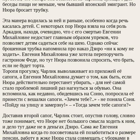
беседы пищи не меньше, чем бывший японский эмигрант. Но
Нюра бросает трубку.
Эта манера водилась за ней и раньше, особенно когда речь
касалась детей. С некоторых пор Нюра взяла на себя роль
Аркадия, находя, очевидно, что с его смертью Евгении
Михайловне недостает главным образом упреков, что
позволяет детям садиться себе на шею. Однако сейчас
брошенная трубка напомнила про наказ Дзиро «ни к кому не
ходить». Евгения Михайловна уже хотела перепоручить
гастроном Феде, но тут Нюра позвонила спросить, что брать,
если не будет торта.
Торопя прогулку, Чарлик выволакивает из прихожей её
сапоги, а Евгения Михайловна думает о том, как быть, если
Нюра действительно перестанет убирать, - для неё самой
стало проблемой лишний раз нагнуться за обувью. Она
вспомнила, как недавно, обидевшись на Соню, попросила её
принести с вешалки сапоги. «Зачем тебе?..» - не поняла Соня.
«Пойду на улицу и замерзну!» – «Тогда зачем тебе сапоги?»
Доставив второй сапог, Чарлик стоит, опустив голову, словно
тоже понимает, что Нюре нет большого смысла ходить к ним,
и дело тут даже не в деньгах Дзиро. Сама же Евгения
Михайловна когда-то посоветовала ей позаботиться о размере
пенсии, работу в жэке Нюра стала совмещать с уборками в