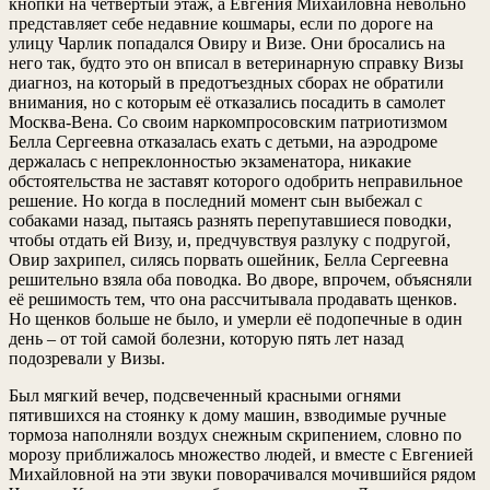
кнопки на четвертый этаж, а Евгения Михайловна невольно
представляет себе недавние кошмары, если по дороге на
улицу Чарлик попадался Овиру и Визе. Они бросались на
него так, будто это он вписал в ветеринарную справку Визы
диагноз, на который в предотъездных сборах не обратили
внимания, но с которым её отказались посадить в самолет
Москва-Вена. Со своим наркомпросовским патриотизмом
Белла Сергеевна отказалась ехать с детьми, на аэродроме
держалась с непреклонностью экзаменатора, никакие
обстоятельства не заставят которого одобрить неправильное
решение. Но когда в последний момент сын выбежал с
собаками назад, пытаясь разнять перепутавшиеся поводки,
чтобы отдать ей Визу, и, предчувствуя разлуку с подругой,
Овир захрипел, силясь порвать ошейник, Белла Сергеевна
решительно взяла оба поводка. Во дворе, впрочем, объясняли
её решимость тем, что она рассчитывала продавать щенков.
Но щенков больше не было, и умерли её подопечные в один
день – от той самой болезни, которую пять лет назад
подозревали у Визы.
Был мягкий вечер, подсвеченный красными огнями
пятившихся на стоянку к дому машин, взводимые ручные
тормоза наполняли воздух снежным скрипением, словно по
морозу приближалось множество людей, и вместе с Евгенией
Михайловной на эти звуки поворачивался мочившийся рядом