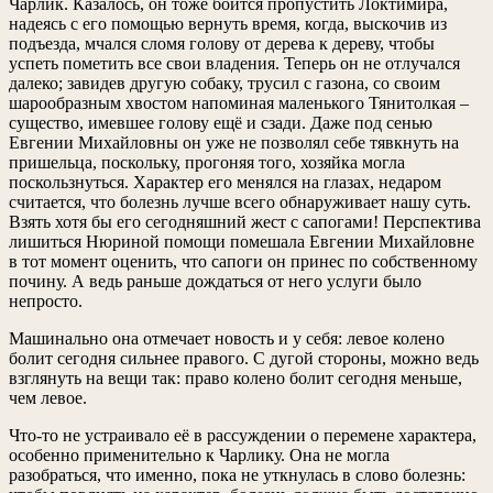
Чарлик. Казалось, он тоже боится пропустить Локтимира,
надеясь с его помощью вернуть время, когда, выскочив из
подъезда, мчался сломя голову от дерева к дереву, чтобы
успеть пометить все свои владения. Теперь он не отлучался
далеко; завидев другую собаку, трусил с газона, со своим
шарообразным хвостом напоминая маленького Тянитолкая –
существо, имевшее голову ещё и сзади. Даже под сенью
Евгении Михайловны он уже не позволял себе тявкнуть на
пришельца, поскольку, прогоняя того, хозяйка могла
поскользнуться. Характер его менялся на глазах, недаром
считается, что болезнь лучше всего обнаруживает нашу суть.
Взять хотя бы его сегодняшний жест с сапогами! Перспектива
лишиться Нюриной помощи помешала Евгении Михайловне
в тот момент оценить, что сапоги он принес по собственному
почину. А ведь раньше дождаться от него услуги было
непросто.
Машинально она отмечает новость и у себя: левое колено
болит сегодня сильнее правого. С дугой стороны, можно ведь
взглянуть на вещи так: право колено болит сегодня меньше,
чем левое.
Что-то не устраивало её в рассуждении о перемене характера,
особенно применительно к Чарлику. Она не могла
разобраться, что именно, пока не уткнулась в слово болезнь: