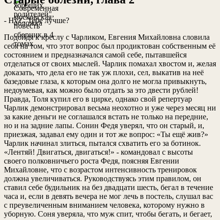
- Ну?.. Тебе лучше?
Подойдя к креслу с Чарликом, Евгения Михайловна словила
себя на том, что этот вопрос был продиктован собственным её
состоянием и предназначался самой себе, пытавшейся
отделаться от своих мыслей. Чарлик помахал хвостом и, желая
доказать, что дела его не так уж плохи, сел, выкатив на неё
базедовые глаза, к которым она долго не могла привыкнуть,
недоумевая, как можно было отдать за это двести рублей!
Правда, Толя купил его в цирке, однако свой репертуар
Чарлик демонстрировал весьма неохотно и уже через месяц ни
за какие деньги не соглашался встать не только на передние,
но и на задние лапы. Сонин Федя уверял, что он старый, и,
приезжая, задавал ему один и тот же вопрос: «Ты ещё жив?»
Чарлик начинал злиться, пытался схватить его за ботинок.
«Лентяй! Двигаться, двигаться!» - командовал с высоты
своего полковничьего роста Федя, поясняя Евгении
Михайловне, что с возрастом интенсивность тренировок
должна увеличиваться. Руководствуясь этим правилом, он
ставил себе будильник на без двадцати шесть, бегал в течение
часа и, если в девять вечера не мог лечь в постель, слушал вас
с преувеличенным вниманием человека, которому нужно в
уборную. Соня уверяла, что муж спит, чтобы бегать, и бегает,