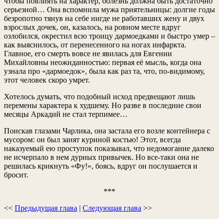
чтобы повлиять на характер, болезнь должна быть достаточно
серьезной… Она вспомнила мужа приятельницы: долгие годы
безропотно тянув на себе нигде не работавших жену и двух
взрослых дочек, он, казалось, на ровном месте вдруг
озлобился, окрестил всю троицу дармоедками и быстро умер –
как выяснилось, от перенесенного на ногах инфаркта.
Главное, его смерть вовсе не явилась для Евгении
Михайловны неожиданностью: первая её мысль, когда она
узнала про «дармоедок», была как раз та, что, по-видимому,
этот человек скоро умрет.
Хотелось думать, что подобный исход предвещают лишь
перемены характера к худшему. Но разве в последние свои
месяцы Аркадий не стал терпимее…
Поискав глазами Чарлика, она застала его возле контейнера с
мусором: он был занят куриной костью! Этот, всегда
наказуемый ею проступок показывал, что недомогание далеко
не исчерпало в нем дурных привычек. Но все-таки она не
решилась крикнуть «Фу!», боясь, вдруг он послушается и
бросит.
***
<<
Предыдущая глава
|
Следующая глава
>>