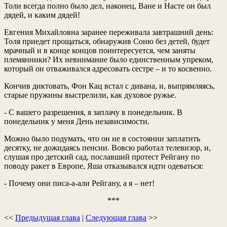
Толи всегда полно было дел, наконец, Ване и Насте он был
дядей, и каким дядей!
Евгения Михайловна заранее переживала завтрашний день:
Толя приедет прощаться, обнаружив Соню без детей, будет
мрачный и в конце концов поинтересуется, чем заняты
племянники? Их невнимание было единственным упреком,
который он отваживался адресовать сестре – и то косвенно.
Кончив диктовать, Фон Кац встал с дивана, и, выпрямляясь,
старые пружины выстрелили, как духовое ружье.
- С вашего разрешения, я заплачу в понедельник. В
понедельник у меня День независимости.
Можно было подумать, что он не в состоянии заплатить
десятку, не дожидаясь пенсии. Вовсю работал телевизор, и,
слушая про детский сад, пославший протест Рейгану по
поводу ракет в Европе, Яша отказывался идти одеваться:
- Почему они писа-а-али Рейгану, а я – нет!
***
<<
Предыдущая глава
|
Следующая глава
>>