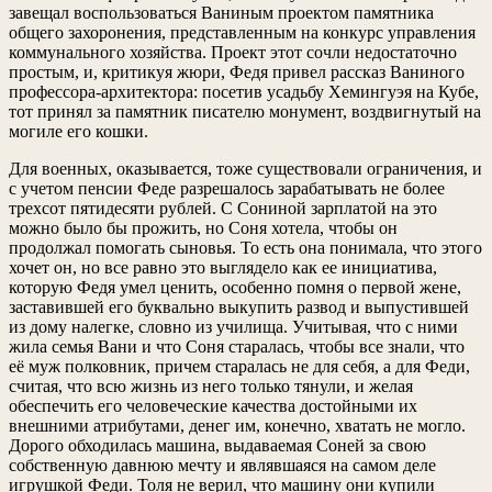
завещал воспользоваться Ваниным проектом памятника
общего захоронения, представленным на конкурс управления
коммунального хозяйства. Проект этот сочли недостаточно
простым, и, критикуя жюри, Федя привел рассказ Ваниного
профессора-архитектора: посетив усадьбу Хемингуэя на Кубе,
тот принял за памятник писателю монумент, воздвигнутый на
могиле его кошки.
Для военных, оказывается, тоже существовали ограничения, и
с учетом пенсии Феде разрешалось зарабатывать не более
трехсот пятидесяти рублей. С Сониной зарплатой на это
можно было бы прожить, но Соня хотела, чтобы он
продолжал помогать сыновья. То есть она понимала, что этого
хочет он, но все равно это выглядело как ее инициатива,
которую Федя умел ценить, особенно помня о первой жене,
заставившей его буквально выкупить развод и выпустившей
из дому налегке, словно из училища. Учитывая, что с ними
жила семья Вани и что Соня старалась, чтобы все знали, что
её муж полковник, причем старалась не для себя, а для Феди,
считая, что всю жизнь из него только тянули, и желая
обеспечить его человеческие качества достойными их
внешними атрибутами, денег им, конечно, хватать не могло.
Дорого обходилась машина, выдаваемая Соней за свою
собственную давнюю мечту и являвшаяся на самом деле
игрушкой Феди. Толя не верил, что машину они купили