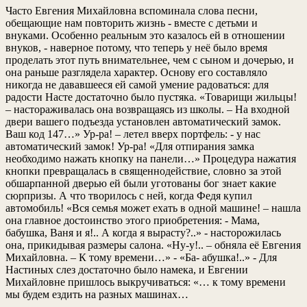
Часто Евгения Михайловна вспоминала слова песни,
обещающие нам повторить жизнь - вместе с детьми и
внуками. Особенно реальным это казалось ей в отношении
внуков, - наверное потому, что теперь у неё было время
проделать этот путь внимательнее, чем с сыном и дочерью, и
она раньше разглядела характер. Основу его составляло
никогда не дававшееся ей самой умение радоваться: для
радости Насте достаточно было пустяка. «Товарищи жильцы!
– настораживалась она возвращаясь из школы. – На входной
двери вашего подъезда установлен автоматический замок.
Ваш код 147…» Ур-ра! – летел вверх портфель: - у нас
автоматический замок! Ур-ра! «Для отпирания замка
необходимо нажать кнопку на панели…» Процедура нажатия
кнопки превращалась в священнодействие, словно за этой
обшарпанной дверью ей были уготованы бог знает какие
сюрпризы. А что творилось с ней, когда Федя купил
автомобиль! «Вся семья может ехать в одной машине! – нашла
она главное достоинство этого приобретения: - Мама,
бабушка, Ваня и я!.. А когда я вырасту?..» - насторожилась
она, прикидывая размеры салона. «Ну-у!.. – обняла её Евгения
Михайловна. – К тому времени…» - «Ба- абушка!..» - Для
Настиных слез достаточно было намека, и Евгении
Михайловне пришлось выкручиваться: «… к тому времени
мы будем ездить на разных машинах…