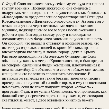
С Федей Соня познакомилась у себя в музее, куда тот привел
группу военных. Проведя экскурсию, она смеялась с
подругами, что ни одна из них не удостоилась такой похвалы:
«Благодарим за предоставленное удовлетворение! Офицеры
Краснознаменного Дальневосточного округа». Автора этого
отзыва она узнала через несколько месяцев в штатском
мужчине, поджидавшем её возле музея после окончания
рабочего дня: благодаря своему росту и многократно
ломавшемуся носу Федя имел запоминающуюся внешность.
Он сообщил, что вышел в отставку и оформил развод, что
имеет двух взрослых сыновей и, кроме Москвы, право на
внеочередную квартиру в любом городе, даже в Крыму.
Разговор происходил на Гоголевском бульваре, где Соня
обычно спускалась в метро «Кропоткинская», и был прерван
выговором, сделанным Федей компании, плюхнувшейся к
ним на скамейку. Он объявил, что своим табаком они мешают
женщине и что положено спрашивать разрешение. В
штатском он выглядел на таким бравым, заметную лысину
прочерчивал полученный на войне шрам, и ему посоветовали
помолчать, если не хочет получить второй. «Что-о?!» -
прогремел Федя, и не успела Соня понять, что произошло, как
ближний сосед перелетел через спинку скамьи, его товарищ
схватился за живот, а двое остальных кинулись бежать.
Через неделю Федя переехал к ней. Кроме смены белья в его