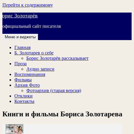
Перейти к содержимому
Борис Золотарёв
официальный сайт писателя
Меню и виджеты
Главная
Б. Золотарев о себе
Борис Золотарёв рассказывает
Проза
Аудио записи
Воспоминания
Фильмы
Архив Фото
Фотоархив (старая версия)
Отклики
Контакты
Книги и фильмы Бориса Золотарева