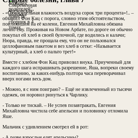
- «Относительная влажность воздуха сорок три процента»!.. –
объявил Фон Кац с порога, словно этим обстоятельством,
повлиявшим на её колени, Евгения Михайловна обязана
лично ему. Проживая на Новом Арбате, по дороге он обычно
покупал ей хлеб в своей булочной, где водились и калачи;
Нюра, правда, не прощала ему, что он не пользовался
целлофановым пакетом и вез хлеб в сетке: «Называется
культурный, а хлеб о пальто трет!»
Вместе с хлебом Фон Кац привозил внука. Приученный для
каждого шага испрашивать разрешение, Яша, вопреки своему
воспитанию, за каких-нибудь полтора часа переворачивал
вверх ногами весь дом.
- Можно, я с ним поиграю? – Ещё не извлеченный из тысячи
одежек, он норовил ринуться к Чарлику.
- Только не тискай. – Не успев позавтракать, Евгения
Михайловна чистила себе апельсин и половинку отломила
Яше.
Мальчик с удивлением смотрел ей в рот:
- А разве взрослые едят апельсины?