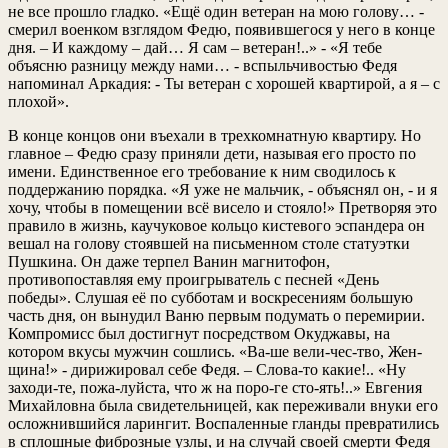
не все прошло гладко. «Ещё один ветеран на мою голову… -
смерил военком взглядом Федю, появившегося у него в конце
дня. – И каждому – дай… Я сам – ветеран!..» - «Я тебе
объясню разницу между нами… - вспыльчивостью Федя
напоминал Аркадия: - Ты ветеран с хорошей квартирой, а я – с
плохой».
В конце концов они въехали в трехкомнатную квартиру. Но
главное – Федю сразу приняли дети, называя его просто по
имени. Единственное его требование к ним сводилось к
поддержанию порядка. «Я уже не мальчик, - объяснял он, - и я
хочу, чтобы в помещении всё висело и стояло!» Претворяя это
правило в жизнь, каучуковое кольцо кистевого эспандера он
вешал на голову стоявшей на письменном столе статуэтки
Пушкина. Он даже терпел Ванин магнитофон,
противопоставляя ему проигрыватель с песней «День
победы». Слушая её по субботам и воскресениям большую
часть дня, он вынудил Ваню первым подумать о перемирии.
Компромисс был достигнут посредством Окуджавы, на
котором вкусы мужчин сошлись. «Ва-ше вели-чес-тво, Жен-
щина!» - дирижировал себе Федя. – Слова-то какие!.. «Ну
заходи-те, пожа-луйста, что ж на поро-ге сто-ять!..» Евгения
Михайловна была свидетельницей, как переживали внуки его
осложнившийся ларингит. Воспаленные гланды превратились
в сплошные фиброзные узлы, и на случай своей смерти Федя