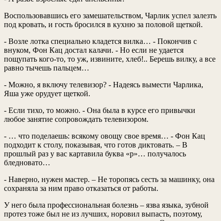
Воспользовавшись его замешательством, Чарлик успел залезть
под кровать, и гость бросился в кухню за половой щеткой.
- Возле лотка специально кладется вилка… - Покончив с
внуком, Фон Кац достал калачи. - Но если не удается
пощупать кого-то, то уж, извините, хлеб!.. Берешь вилку, а все
равно тычешь пальцем…
- Можно, я включу телевизор? - Надеясь вымести Чарлика,
Яша уже орудует щеткой.
- Если тихо, то можно. - Она была в курсе его привычки
любое занятие сопровождать телевизором.
- … что поделаешь: всякому овощу свое время… - Фон Кац
подходит к столу, показывая, что готов диктовать. – В
прошлый раз у вас картавила буква «р»… получалось
бледновато…
- Наверно, нужен мастер. – Не торопясь сесть за машинку, она
сохраняла за ним право отказаться от работы.
У него была профессиональная болезнь – язва языка, зубной
протез тоже был не из лучших, норовил выпасть, поэтому,