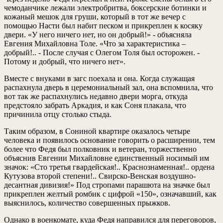
чемоданчике лежали электробритва, боксерские ботинки и
кожаный мешок для груши, который в тот же вечер с
помощью Насти был набит песком и прикреплен к косяку
двери. «У него ничего нет, но он добрый!» - объясняла
Евгения Михайловна Толе. «Что за характеристика –
добрый!.. - После случая с Олегом Толя был осторожен. -
Потому и добрый, что ничего нет».
Вместе с внуками в загс поехала и она. Когда служащая
распахнула дверь в церемониальный зал, она вспомнила, что
вот так же распахнулись недавно двери морга, откуда
предстояло забрать Аркадия, и как Соня плакала, что
причинила отцу столько стыда.
Таким образом, в Сониной квартире оказалось четыре
человека и появилось основание говорить о расширении, тем
более что Федя был полковник и ветеран, торжественно
объяснив Евгении Михайловне единственный носимый им
значок: «Сто третья гвардейская!.. Краснознаменная!.. ордена
Кутузова второй степени!.. Свирско-Венская воздушно-
десантная дивизия!» Под стропами парашюта на значке был
прикреплен желтый ромбик с цифрой «150», означавший, как
выяснилось, количество совершенных прыжков.
Однако в военкомате, куда Федя направился для переговоров,