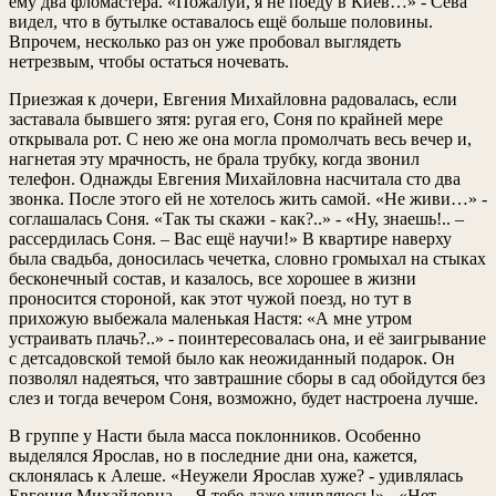
ему два фломастера. «Пожалуй, я не поеду в Киев…» - Сева
видел, что в бутылке оставалось ещё больше половины.
Впрочем, несколько раз он уже пробовал выглядеть
нетрезвым, чтобы остаться ночевать.
Приезжая к дочери, Евгения Михайловна радовалась, если
заставала бывшего зятя: ругая его, Соня по крайней мере
открывала рот. С нею же она могла промолчать весь вечер и,
нагнетая эту мрачность, не брала трубку, когда звонил
телефон. Однажды Евгения Михайловна насчитала сто два
звонка. После этого ей не хотелось жить самой. «Не живи…» -
соглашалась Соня. «Так ты скажи - как?..» - «Ну, знаешь!.. –
рассердилась Соня. – Вас ещё научи!» В квартире наверху
была свадьба, доносилась чечетка, словно громыхал на стыках
бесконечный состав, и казалось, все хорошее в жизни
проносится стороной, как этот чужой поезд, но тут в
прихожую выбежала маленькая Настя: «А мне утром
устраивать плачь?..» - поинтересовалась она, и её заигрывание
с детсадовской темой было как неожиданный подарок. Он
позволял надеяться, что завтрашние сборы в сад обойдутся без
слез и тогда вечером Соня, возможно, будет настроена лучше.
В группе у Насти была масса поклонников. Особенно
выделялся Ярослав, но в последние дни она, кажется,
склонялась к Алеше. «Неужели Ярослав хуже? - удивлялась
Евгения Михайловна. – Я тебе даже удивляюсь!» - «Нет,