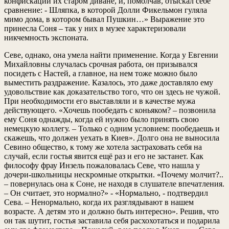
конфискации их старом диване, и, помолчав, отыскал себе
сравнение: - Шляпка, в которой Долли Фикельмон гуляла
мимо дома, в котором бывал Пушкин…» Выражение это
принесла Соня – так у них в музее характеризовали
никчемность экспоната.
Севе, однако, она умела найти применение. Когда у Евгении
Михайловны случалась срочная работа, он призывался
посидеть с Настей, а главное, на нем тоже можно было
выместить раздражение. Казалось, это даже доставляло ему
удовольствие как доказательство того, что он здесь не чужой.
При необходимости его выставляли и в качестве мужа
действующего. «Хочешь пообедать с коньяком? – позвонила
ему Соня однажды, когда ей нужно было принять свою
немецкую коллегу. – Только с одним условием: пообедаешь и
скажешь, что должен уехать в Киев». Долго она не выносила
Севино общество, к тому же хотела застраховать себя на
случай, если гостья явится ещё раз и его не застанет. Как
философу фрау Инзель пожаловалась Севе, что нашла у
дочери-школьницы нескромные открытки. «Почему молчит?..
– повернулась она к Соне, не находя в слушателе впечатления.
– Он считает, это нормално?» - «Нормально, - подтвердил
Сева. – Ненормально, когда их разглядывают в нашем
возрасте. А детям это и должно быть интересно». Решив, что
он так шутит, гостья заставила себя расхохотаться и подарила