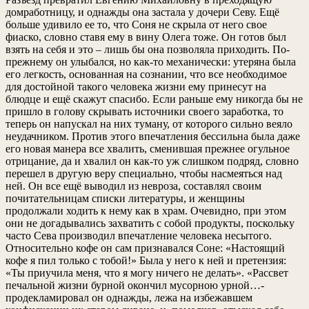
домработницу, и однажды она застала у дочери Севу. Ещё
больше удивило ее то, что Соня не скрыла от него свое
фиаско, словно ставя ему в вину Олега тоже. Он готов был
взять на себя и это – лишь бы она позволяла приходить. По-
прежнему он улыбался, но как-то механически: утеряна была
его легкость, основанная на сознании, что все необходимое
для достойной такого человека жизни ему принесут на
блюдце и ещё скажут спасибо. Если раньше ему никогда бы не
пришло в голову скрывать источники своего заработка, то
теперь он напускал на них туману, от которого сильно веяло
неудачником. Против этого впечатления бессильна была даже
его новая манера все хвалить, сменившая прежнее огульное
отрицание, да и хвалил он как-то уж слишком подряд, словно
перешел в другую веру специально, чтобы насмеяться над
ней. Он все ещё выводил из невроза, составлял своим
почитательницам списки литературы, и женщины
продолжали ходить к нему как в храм. Очевидно, при этом
они не догадывались захватить с собой продукты, поскольку
часто Сева производил впечатление человека несытого.
Относительно кофе он сам признавался Соне: «Настоящий
кофе я пил только с тобой!» Была у него к ней и претензия:
«Ты приучила меня, что я могу ничего не делать». «Рассвет
печальной жизни бурной окончил мусорною урной…-
продекламировал он однажды, лежа на избежавшем