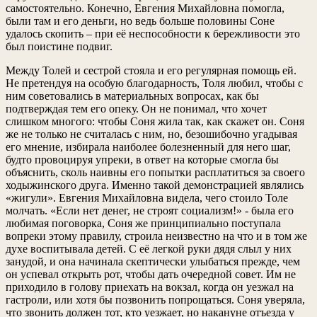
самостоятельно. Конечно, Евгения Михайловна помогла,
были там и его деньги, но ведь больше половины Соне
удалось скопить – при её неспособности к бережливости это
был поистине подвиг.
Между Толей и сестрой стояла и его регулярная помощь ей.
Не претендуя на особую благодарность, Толя любил, чтобы с
ним советовались в материальных вопросах, как бы
подтверждая тем его опеку. Он не понимал, что хочет
слишком многого: чтобы Соня жила так, как скажет он. Соня
же не только не считалась с ним, но, безошибочно угадывая
его мнение, избирала наиболее болезненный для него шаг,
будто провоцируя упреки, в ответ на которые смогла бы
объяснить, сколь наивны его попытки расплатиться за своего
ходыжинского друга. Именно такой демонстрацией являлись
«жигули». Евгения Михайловна видела, чего стоило Толе
молчать. «Если нет денег, не строят социализм!» - была его
любимая поговорка, Соня же принципиально поступала
вопреки этому правилу, строила неизвестно на что и в том же
духе воспитывала детей. С её легкой руки дядя слыл у них
занудой, и она начинала скептически улыбаться прежде, чем
он успевал открыть рот, чтобы дать очередной совет. Им не
приходило в голову приехать на вокзал, когда он уезжал на
гастроли, или хотя бы позвонить попрощаться. Соня уверяла,
что звонить должен тот, кто уезжает, но накануне отъезда у