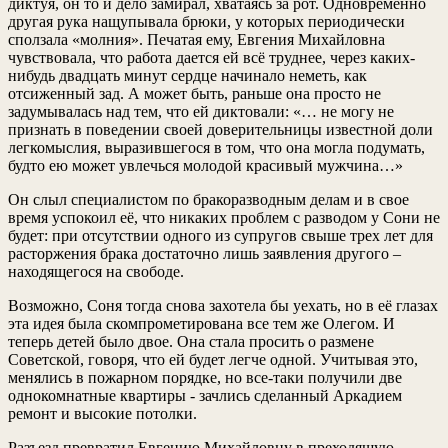
диктуя, он то и дело замирал, хватаясь за рот. Одновременно
другая рука нащупывала брюки, у которых периодически
сползала «молния». Печатая ему, Евгения Михайловна
чувствовала, что работа дается ей всё труднее, через каких-
нибудь двадцать минут сердце начинало неметь, как
отсиженный зад. А может быть, раньше она просто не
задумывалась над тем, что ей диктовали: «… не могу не
признать в поведении своей доверительницы известной доли
легкомыслия, выразившегося в том, что она могла подумать,
будто ею может увлечься молодой красивый мужчина…»
Он слыл специалистом по бракоразводным делам и в свое
время успокоил её, что никаких проблем с разводом у Сони не
будет: при отсутствии одного из супругов свыше трех лет для
расторжения брака достаточно лишь заявления другого –
находящегося на свободе.
Возможно, Соня тогда снова захотела бы уехать, но в её глазах
эта идея была скомпрометирована все тем же Олегом. И
теперь детей было двое. Она стала просить о размене
Советской, говоря, что ей будет легче одной. Учитывая это,
менялись в пожарном порядке, но все-таки получили две
однокомнатные квартиры - зачлись сделанный Аркадием
ремонт и высокие потолки.
Разъезд превратил Евгению Михайловну в преходящую