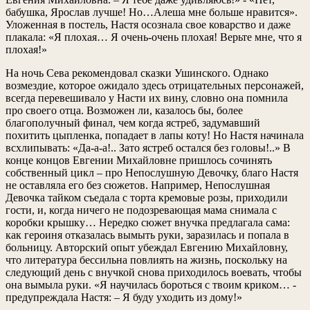
бабушка, Ярослав лучше! Но…Алеша мне больше нравится».
Уложенная в постель, Настя осознала свое коварство и даже
плакала: «Я плохая… Я очень-очень плохая! Верьте мне, что я
плохая!»
На ночь Сева рекомендовал сказки Ушинского. Однако
возмездие, которое ожидало здесь отрицательных персонажей,
всегда перевешивало у Насти их вину, словно она помнила
про своего отца. Возможен ли, казалось бы, более
благополучный финал, чем когда ястреб, задумавший
похитить цыпленка, попадает в лапы коту! Но Настя начинала
всхлипывать: «Да-а-а!.. Зато ястреб остался без головы!..» В
конце концов Евгении Михайловне пришлось сочинять
собственный цикл – про Непослушную Девочку, благо Настя
не оставляла его без сюжетов. Например, Непослушная
Девочка тайком съедала с торта кремовые розы, приходили
гости, и, когда ничего не подозревающая мама снимала с
коробки крышку… Нередко сюжет внучка предлагала сама:
как героиня отказалась вымыть руки, заразилась и попала в
больницу. Авторский опыт убеждал Евгению Михайловну,
что литература бессильна повлиять на жизнь, поскольку на
следующий день с внучкой снова приходилось воевать, чтобы
она вымыла руки. «Я научилась бороться с твоим криком… -
предупреждала Настя: – Я буду уходить из дому!»