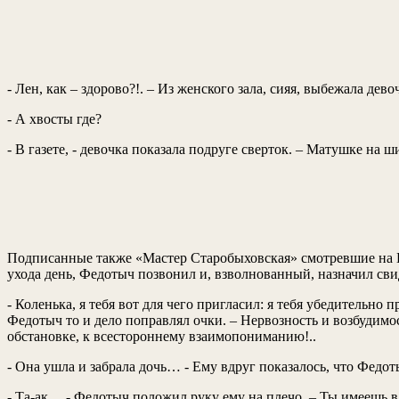
- Лен, как – здорово?!. – Из женского зала, сияя, выбежала де
- А хвосты где?
- В газете, - девочка показала подруге сверток. – Матушке на ш
Подписанные также «Мастер Старобыховская» смотревшие на 
ухода день, Федотыч позвонил и, взволнованный, назначил сви
- Коленька, я тебя вот для чего пригласил: я тебя убедительно
Федотыч то и дело поправлял очки. – Нервозность и возбудим
обстановке, к всестороннему взаимопониманию!..
- Она ушла и забрала дочь… - Ему вдруг показалось, что Федот
- Та-ак… - Федотыч положил руку ему на плечо. – Ты имеешь в