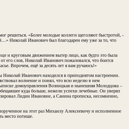
мог решиться. «Более молодые коллеги щеголяют быстротой, -
ий…» Николай Иванович был благодарен ему уже за то, что
енце и круговым движением вытер лицо, как будто это была
ь от его слов, Николай Иванович пожаловался, что боится
асье. Впрочем, ещё за десять лет я вам ручаюсь!»
ницы Николай Иванович находился в приподнятом настроении.
вствовал волнение и понял, что всю неделю в нем
 в выписке домоуправления Возницкая и нынешняя Молодцова –
 обещавшее куда больше, нежели успехи лечебные. Он уверял
атизировал Лидии Ивановне, а Санина прописка, несомненно,
 порученное на этот раз Михаилу Алексеевичу и исполненное
ть место потише.