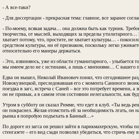
- А все-таки?
- Для диссертации - прекрасная тема: главное, все заранее согл
- По-моему, всякая задача… она должна быть как турник. Треб
творчества, от мыслей, выходящих за пределы утилитарного… И
хватает потому, что, простите, не хватает культуры… - покоси
средством культуры, ни её признаком, поскольку легко уживае
относительно его манеры держаться.
- Это, извиняюсь, уже из области гуманитарного, - улыбается 
мы имеем дело не с истинами, а лишь с мнениями… С вашего п
Едва он вышел, Николай Иванович понял, что сегодняшнее раз
Новокузнецкой, преследовавшая его с момента Саниного звонка,
поездка в загс, встреча с Саней – все это потребует времени, 
он не привык, а в самом этом состоянии нелегальности, как бу
Утром в субботу он сказал Римме, что едет в клуб. «Ты ведь р
он покраснел. Желая отомстить ей за необходимость лгать, он 
рынка я попробую подъехать в Банный…»
По дороге из загса он решил зайти в парикмахерскую, чтобы п
стенгазете – его вид сзади позволял убедиться, что стричь ему в