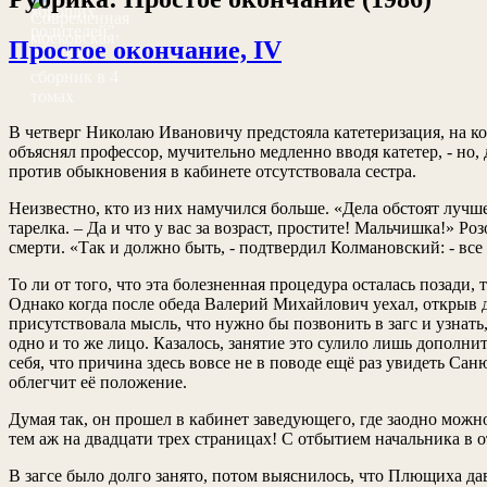
Простое окончание, IV
В четверг Николаю Ивановичу предстояла катетеризация, на ко
объяснял профессор, мучительно медленно вводя катетер, - но
против обыкновения в кабинете отсутствовала сестра.
Неизвестно, кто из них намучился больше. «Дела обстоят лучш
тарелка. – Да и что у вас за возраст, простите! Мальчишка!» Р
смерти. «Так и должно быть, - подтвердил Колмановский: - все б
То ли от того, что эта болезненная процедура осталась позад
Однако когда после обеда Валерий Михайлович уехал, открыв д
присутствовала мысль, что нужно бы позвонить в загс и узнат
одно и то же лицо. Казалось, занятие это сулило лишь дополни
себя, что причина здесь вовсе не в поводе ещё раз увидеть Са
облегчит её положение.
Думая так, он прошел в кабинет заведующего, где заодно мож
тем аж на двадцати трех страницах! С отбытием начальника в о
В загсе было долго занято, потом выяснилось, что Плющиха да