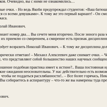
иков. Очевидно, вы с ними не ознакомились…
ые очки. - Но ведь Якоби предупреждал студентов: «Ваш батюшка
ся со всеми девушками». К тому же это первый вариант! - Он с
жаса.
колай Иванович.
ариант номер два… Вы сечете меня вторично. После энного раза 
Я их приемлю со смирением, а смирение есть признак дисциплин
обует возразить Николай Иванович. – К тому же дисциплина до
горически отметаю! – Михаил Алексеевич даже снимает очки. – 
аете, что представляют собой большинство наших научных сообще
тношение подобная практика имеет к истине?.. Ваша постоянная
акие ожидания неосновательны. У нас действительно есть возмо
, чтобы не поддаться расхлябанности!.. – Все более горячась, 
. Вы собираетесь в аспирантуру – что-то же вы намерены туда п
нович.