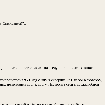
к у Синицыной?..
едний раз они встретились на следующий после Саниного
что происходит?! - Сидя с ним в скверике на Спасо-Песковском,
них неприязней друг к другу. Настроить себя к дружелюбной
икаких заявлений на Новокузнецкой сделано не было.