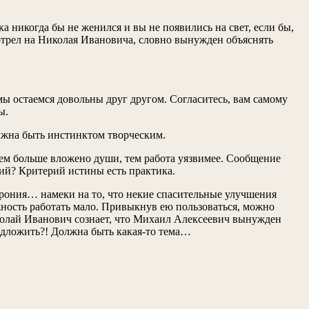
 никогда бы не женился и вы не появились на свет, если бы,
мотрел на Николая Ивановича, словно вынужден объяснять
мы остаемся довольны друг другом. Согласитесь, вам самому
ы.
лжна быть инстинктом творческим.
Чем больше вложено души, тем работа уязвимее. Сообщение
ний? Критерий истины есть практика.
 ирония… намеки на то, что некие спасительные улучшения
жность работать мало. Привыкнув ею пользоваться, можно
Николай Иванович сознает, что Михаил Алексеевич вынужден
редложить?! Должна быть какая-то тема…