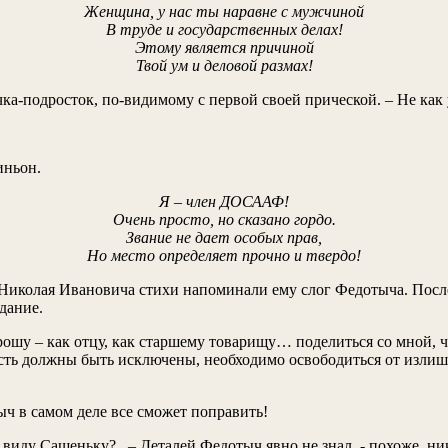
Женщина, у нас ты наравне с мужчиной
В труде и государственных делах!
Этому является причиной
Твой ум и деловой размах!
вочка-подросток, по-видимому с первой своей прической. – Не ка
иньон.
Я – член ДОСААФ!
Очень просто, но сказано гордо.
Звание не дает особых прав,
Но место определяет прочно и твердо!
Николая Ивановича стихи напоминали ему слог Федотыча. Посл
дание.
 прошу – как отцу, как старшему товарищу… поделиться со мной, 
ость должны быть исключены, необходимо освободиться от излиш
ыч в самом деле все сможет поправить!
 виду Сашеньку?.. – Деталей Федотыч явно не знал, - похоже, н