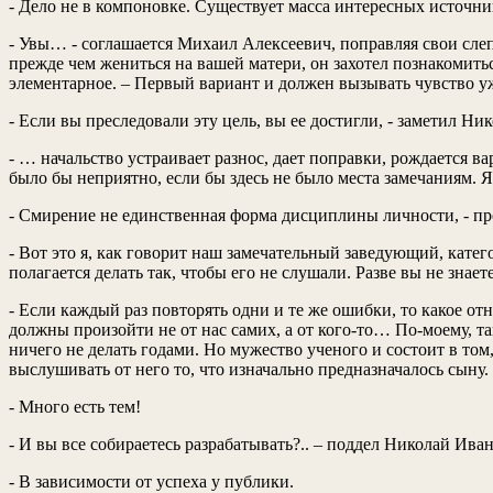
- Дело не в компоновке. Существует масса интересных источн
- Увы… - соглашается Михаил Алексеевич, поправляя свои слеп
прежде чем жениться на вашей матери, он захотел познакомить
элементарное. – Первый вариант и должен вызывать чувство у
- Если вы преследовали эту цель, вы ее достигли, - заметил Ни
- … начальство устраивает разнос, дает поправки, рождается в
было бы неприятно, если бы здесь не было места замечаниям. 
- Смирение не единственная форма дисциплины личности, - пр
- Вот это я, как говорит наш замечательный заведующий, кате
полагается делать так, чтобы его не слушали. Разве вы не зн
- Если каждый раз повторять одни и те же ошибки, то какое о
должны произойти не от нас самих, а от кого-то… По-моему, т
ничего не делать годами. Но мужество ученого и состоит в том
выслушивать от него то, что изначально предназначалось сыну
- Много есть тем!
- И вы все собираетесь разрабатывать?.. – поддел Николай Ива
- В зависимости от успеха у публики.