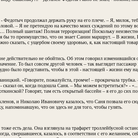
- Федотыч продолжал держать руку на его плече. – Я, милок, 
овой. – Я не претендую на качество моих суждений по этому во
 Полный шантаж! Полная терроризация! Поскольку неизвестно, 
 бы то преимущество, что он знает Санин маршрут. – В жизни, К
жно сказать, с ущербом своему здоровью, я, как настоящий тов
ане действительно не обойтись. Об этом говорил изменившийся
значение. То был совсем другой человек – так выглядит пассажир
дно было представить, чтобы в этой - настоящей - жизни ему н
ницкий. «Говорите, пожалуйста, громче! – прокричала трубка. 
 - сказал он, когда подошла Саня. – Мы можем встретиться?» - «
откинской? Говорят, там есть открытый бассейн – я его до сих 
 кленов, и Николаю Ивановичу казалось, что Саня позвала его с
, напоминавшую, что он здесь не для того, чтобы гулять.
ё тоже есть дела. Она взглянула на трафарет троллейбусной оста
огда, свершавшееся, казалось, в соответствии с его желанием, с