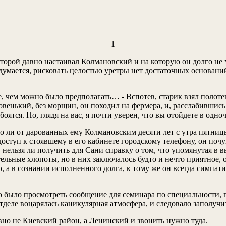
1
торой давно настаивал Колмановский и на которую он долго не 
, думается, рисковать целостью уретры нет достаточных основан
е, чем можно было предполагать… - Вспотев, старик взял полот
озовенький, без морщин, он походил на фермера, и, расслабившис
оятся. Но, глядя на вас, я почти уверен, что вы отойдете в одноч
и, то ли от дарованных ему Колмановским десяти лет с утра пят
оступ к стоявшему в его кабинете городскому телефону, он почу
ь, нельзя ли получить для Сани справку о том, что упомянутая
тельные хлопоты, но в них заключалось будто и нечто приятное,
ню, а в сознании исполненного долга, к тому же он всегда симп
но было просмотреть сообщение для семинара по специальности,
тделе воцарялась каникулярная атмосфера, и следовало заполучи
вно не Киевский район, а Ленинский и звонить нужно туда.