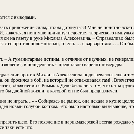
асятся с выводами.
овать приложение силы, чтобы дотянуться! Мне не понятно аске
, кажется, я понимаю причину: недостает творческого импульса,
лся он на газету в руке Михаила Алексеевича. – Справедливо бы
тся с ее противоположностью, то есть … с варварством… - Он бы
тот. – А гуманитарные истины, в отличие от научных, не генера
озволения, в понедельник я представлю вариант номер два.
дражение против Михаила Алексеевича подогревалось еще и тем,
 он бросился в бой, на который не отваживался там!.. Впечатлен
а значит, объяснений с Риммой. Дело было не в том, что он затр
дто бы двойной жизни, к которой он не был предназначен.
ешил не играть…» - Собираясь на рынок, она искала в кухне целло
надел новый голубой костюм. Это было настолько вызывающе, что 
оправить шею. Его появление в парикмахерской всегда рождало у
се-таки есть что.