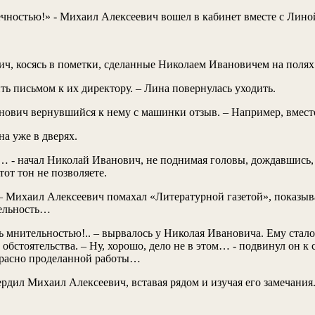
 вечностью!» - Михаил Алексеевич вошел в кабинет вместе с Ли
вич, косясь в пометки, сделанные Николаем Ивановичем на полях
ть письмом к их директору. – Лина повернулась уходить.
нович вернувшийся к нему с машинки отзыв. – Например, вмест
на уже в дверях.
ре… - начал Николай Иванович, не поднимая головы, дождавшись
от тон не позволяете.
 Михаил Алексеевич помахал «Литературной газетой», показывая
тельность…
ать мнительностью!.. – вырвалось у Николая Ивановича. Ему стал
обстоятельства. – Ну, хорошо, дело не в этом… - подвинул он к 
прасно проделанной работы…
твердил Михаил Алексеевич, вставая рядом и изучая его замечания