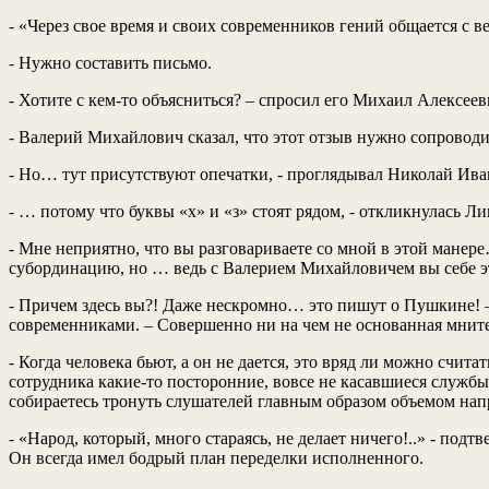
- «Через свое время и своих современников гений общается с
- Нужно составить письмо.
- Хотите с кем-то объясниться? – спросил его Михаил Алексее
- Валерий Михайлович сказал, что этот отзыв нужно сопроводи
- Но… тут присутствуют опечатки, - проглядывал Николай Ива
- … потому что буквы «х» и «з» стоят рядом, - откликнулась Ли
- Мне неприятно, что вы разговариваете со мной в этой мане
субординацию, но … ведь с Валерием Михайловичем вы себе эт
- Причем здесь вы?! Даже нескромно… это пишут о Пушкине! –
современниками. – Совершенно ни на чем не основанная мни
- Когда человека бьют, а он не дается, это вряд ли можно счит
сотрудника какие-то посторонние, вовсе не касавшиеся службы 
собираетесь тронуть слушателей главным образом объемом на
- «Народ, который, много стараясь, не делает ничего!..» - под
Он всегда имел бодрый план переделки исполненного.