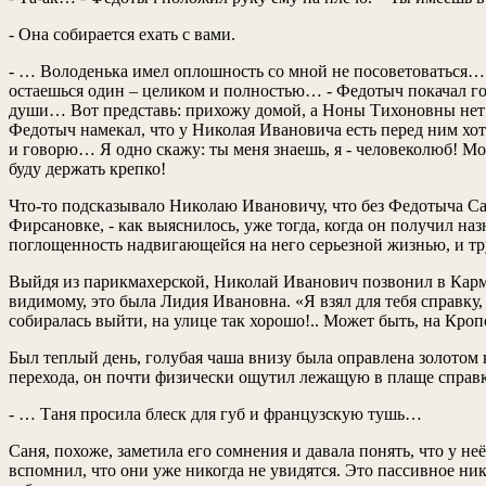
- Она собирается ехать с вами.
- … Володенька имел оплошность со мной не посоветоваться… 
остаешься один – целиком и полностью… - Федотыч покачал гол
души… Вот представь: прихожу домой, а Ноны Тихоновны нет…
Федотыч намекал, что у Николая Ивановича есть перед ним хотя
и говорю… Я одно скажу: ты меня знаешь, я - человеколюб! Мо
буду держать крепко!
Что-то подсказывало Николаю Ивановичу, что без Федотыча С
Фирсановке, - как выяснилось, уже тогда, когда он получил на
поглощенность надвигающейся на него серьезной жизнью, и тру
Выйдя из парикмахерской, Николай Иванович позвонил в Карма
видимому, это была Лидия Ивановна. «Я взял для тебя справку,
собиралась выйти, на улице так хорошо!.. Может быть, на Кроп
Был теплый день, голубая чаша внизу была оправлена золотом
перехода, он почти физически ощутил лежащую в плаще справку
- … Таня просила блеск для губ и французскую тушь…
Саня, похоже, заметила его сомнения и давала понять, что у не
вспомнил, что они уже никогда не увидятся. Это пассивное ник