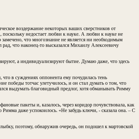
тическое воздержание некоторых ваших сверстников от
 поскольку недостает любви к науке. А любви к науке не
ло замечено, что многознание не является ни необходимым
л рад, что наконец-то высказался Михаилу Алексеевичу
лизируют, а индивидуализируют бытие. Думаю даже, что здесь
 что в суждениях оппонента ему почудилась тень
ие победы тотчас улетучилось, и он стал думать о том, что
уднялся выдумать благовидный предлог, хотя обманывать Римму
фановые пакеты и, казалось, через коридор почувствовала, как
Римма даже успокоилось. «Не забудь ключи, - сказала она. – С
лыбку, поэтому, обнаружив очередь, он подошел к мартовской