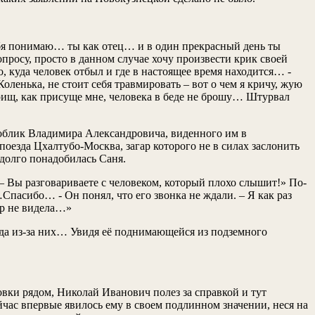
тебя понимаю… ты как отец… и в один прекрасный день ты
просу, просто в данном случае хочу произвести крик своей
куда человек отбыл и где в настоящее время находится… -
оленька, не стоит себя травмировать – вот о чем я кричу, жую
арищ, как присуще мне, человека в беде не брошу… Штурвал
 облик Владимира Александровича, виденного им в
 поезда Цхалтубо-Москва, загар которого не в силах заслонить
адолго понадобилась Саня.
– Вы разговариваете с человеком, который плохо слышит!» По-
…Спасибо… - Он понял, что его звонка не ждали. – Я как раз
пор не видела…»
юда из-за них… Увидя её поднимающейся из подземного
новки рядом, Николай Иванович полез за справкой и тут
ейчас впервые явилось ему в своем подлинном значении, неся на