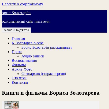
Перейти к содержимому
Борис Золотарёв
официальный сайт писателя
Меню и виджеты
Главная
Б. Золотарев о себе
Борис Золотарёв рассказывает
Проза
Аудио записи
Воспоминания
Фильмы
Архив Фото
Фотоархив (старая версия)
Отклики
Контакты
Книги и фильмы Бориса Золотарева