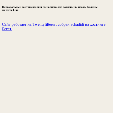
Персональный сайт писателя и сценариста, где размещены проза, фильмы,
фотографии.
Сайт работает на Twentyfifteen
, собран achadidi
на хостинге
Бегет.