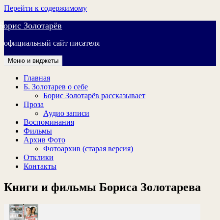
Перейти к содержимому
Борис Золотарёв
официальный сайт писателя
Меню и виджеты
Главная
Б. Золотарев о себе
Борис Золотарёв рассказывает
Проза
Аудио записи
Воспоминания
Фильмы
Архив Фото
Фотоархив (старая версия)
Отклики
Контакты
Книги и фильмы Бориса Золотарева